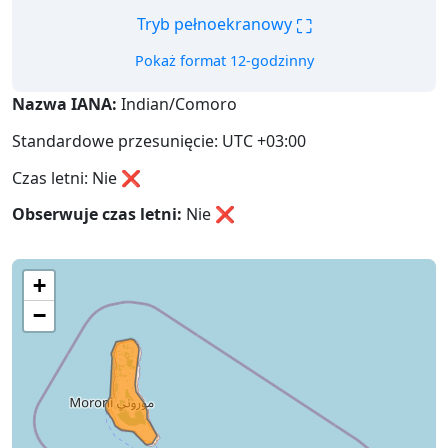
⛶
Tryb pełnoekranowy
Pokaż format 12-godzinny
Nazwa IANA:
Indian/Comoro
Standardowe przesunięcie: UTC +03:00
Czas letni: Nie ❌
Obserwuje czas letni:
Nie
❌
+
−