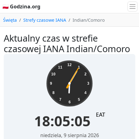
🇵🇱 Godzina.org
Święta
Strefy czasowe IANA
Indian/Comoro
Aktualny czas w strefie
czasowej IANA Indian/Comoro
18:05:05
12
11
1
10
2
9
3
8
4
7
5
6
EAT
18:05:05
niedziela, 9 sierpnia 2026