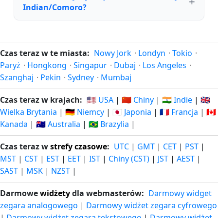
Indian/Comoro?
Czas teraz w te miasta:
Nowy Jork
·
Londyn
·
Tokio
·
Paryż
·
Hongkong
·
Singapur
·
Dubaj
·
Los Angeles
·
Szanghaj
·
Pekin
·
Sydney
·
Mumbaj
Czas teraz w krajach:
🇺🇸 USA
|
🇨🇳 Chiny
|
🇮🇳 Indie
|
🇬🇧
Wielka Brytania
|
🇩🇪 Niemcy
|
🇯🇵 Japonia
|
🇫🇷 Francja
|
🇨🇦
Kanada
|
🇦🇺 Australia
|
🇧🇷 Brazylia
|
Czas teraz w
strefy czasowe
:
UTC
|
GMT
|
CET
|
PST
|
MST
|
CST
|
EST
|
EET
|
IST
|
Chiny (CST)
|
JST
|
AEST
|
SAST
|
MSK
|
NZST
|
Darmowe
widżety
dla webmasterów:
Darmowy widget
zegara analogowego
|
Darmowy widżet zegara cyfrowego
|
Darmowy widżet zegara tekstowego
|
Darmowy widżet