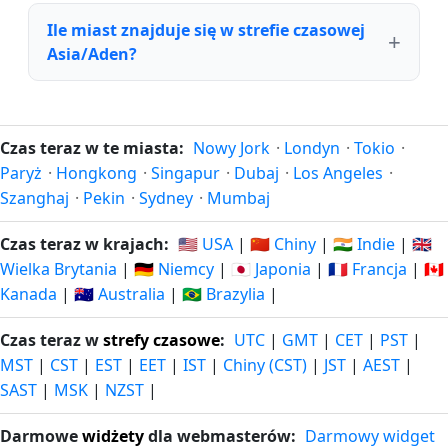
Ile miast znajduje się w strefie czasowej
Asia/Aden?
Czas teraz w te miasta:
Nowy Jork
·
Londyn
·
Tokio
·
Paryż
·
Hongkong
·
Singapur
·
Dubaj
·
Los Angeles
·
Szanghaj
·
Pekin
·
Sydney
·
Mumbaj
Czas teraz w krajach:
🇺🇸 USA
|
🇨🇳 Chiny
|
🇮🇳 Indie
|
🇬🇧
Wielka Brytania
|
🇩🇪 Niemcy
|
🇯🇵 Japonia
|
🇫🇷 Francja
|
🇨🇦
Kanada
|
🇦🇺 Australia
|
🇧🇷 Brazylia
|
Czas teraz w
strefy czasowe
:
UTC
|
GMT
|
CET
|
PST
|
MST
|
CST
|
EST
|
EET
|
IST
|
Chiny (CST)
|
JST
|
AEST
|
SAST
|
MSK
|
NZST
|
Darmowe
widżety
dla webmasterów:
Darmowy widget