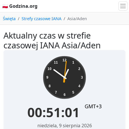
🇵🇱 Godzina.org
Święta
Strefy czasowe IANA
Asia/Aden
Aktualny czas w strefie
czasowej IANA Asia/Aden
00:51:02
12
11
1
10
2
9
3
8
4
7
5
6
GMT+3
00:51:02
niedziela, 9 sierpnia 2026