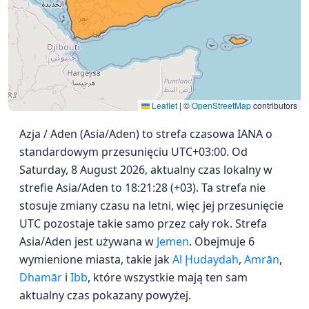
Leaflet
|
©
OpenStreetMap
contributors
Azja / Aden (Asia/Aden) to strefa czasowa IANA o
standardowym przesunięciu UTC+03:00. Od
Saturday, 8 August 2026, aktualny czas lokalny w
strefie Asia/Aden to 18:21:28 (+03). Ta strefa nie
stosuje zmiany czasu na letni, więc jej przesunięcie
UTC pozostaje takie samo przez cały rok. Strefa
Asia/Aden jest używana w
Jemen
. Obejmuje 6
wymienione miasta, takie jak
Al Ḩudaydah
,
Amrān
,
Dhamār
i
Ibb
, które wszystkie mają ten sam
aktualny czas pokazany powyżej.