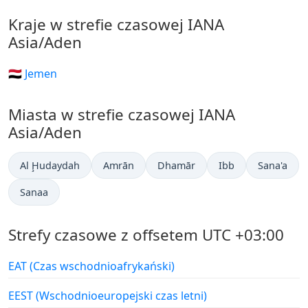
Kraje w strefie czasowej IANA
Asia/Aden
🇾🇪 Jemen
Miasta w strefie czasowej IANA
Asia/Aden
Al Ḩudaydah
Amrān
Dhamār
Ibb
Sana'a
Sanaa
Strefy czasowe z offsetem UTC +03:00
EAT (Czas wschodnioafrykański)
EEST (Wschodnioeuropejski czas letni)