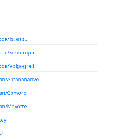
ope/Istanbul
ope/Simferopol
ope/Volgograd
ian/Antananarivo
ian/Comoro
ian/Mayotte
key
U