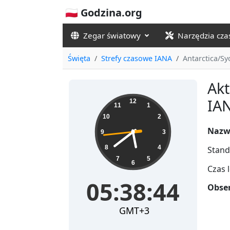
🇵🇱 Godzina.org
Zegar światowy
Narzędzia cz
Święta
Strefy czasowe IANA
Antarctica/S
Akt
05:38:45
IAN
12
11
1
10
2
Nazw
9
3
8
4
Stand
7
5
6
Czas 
05:38:45
Obser
GMT+3