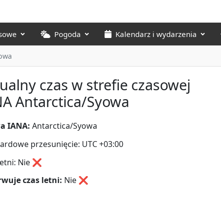
asowe
Pogoda
Kalendarz i wydarzenia
yowa
ualny czas w strefie czasowej
A Antarctica/Syowa
a IANA:
Antarctica/Syowa
ardowe przesunięcie: UTC +03:00
letni: Nie ❌
wuje czas letni:
Nie
❌