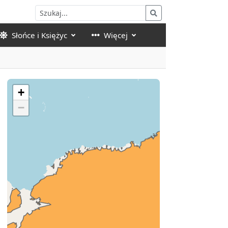
Słońce i Księżyc
Więcej
+
−