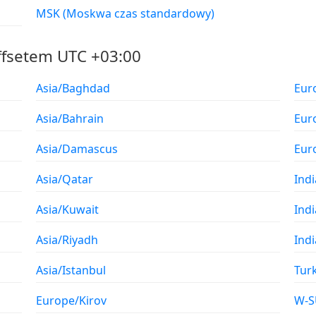
MSK (Moskwa czas standardowy)
ffsetem UTC +03:00
Asia/Baghdad
Eur
Asia/Bahrain
Eur
Asia/Damascus
Eur
Asia/Qatar
Ind
Asia/Kuwait
Ind
Asia/Riyadh
Ind
Asia/Istanbul
Tur
Europe/Kirov
W-S