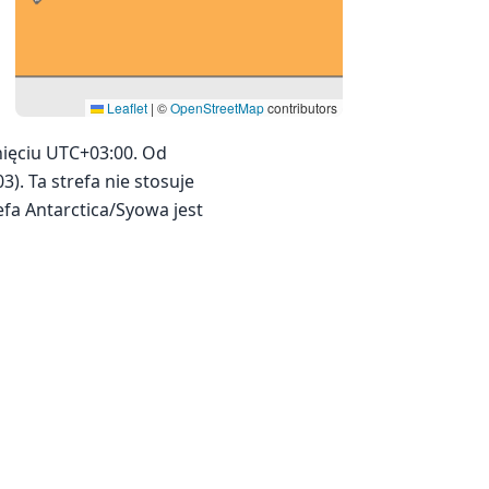
Leaflet
|
©
OpenStreetMap
contributors
nięciu UTC+03:00. Od
). Ta strefa nie stosuje
efa Antarctica/Syowa jest