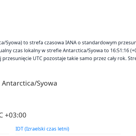
ica/Syowa) to strefa czasowa IANA o standardowym przesu
alny czas lokalny w strefie Antarctica/Syowa to 16:51:16 (+03
ej przesunięcie UTC pozostaje takie samo przez cały rok. Str
A Antarctica/Syowa
C +03:00
IDT (Izraelski czas letni)