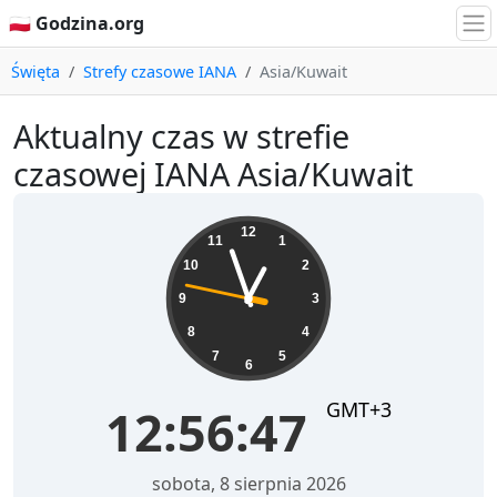
🇵🇱 Godzina.org
Święta
Strefy czasowe IANA
Asia/Kuwait
Aktualny czas w strefie
czasowej IANA Asia/Kuwait
12:56:47
12
11
1
10
2
9
3
8
4
7
5
6
GMT+3
12:56:47
sobota, 8 sierpnia 2026