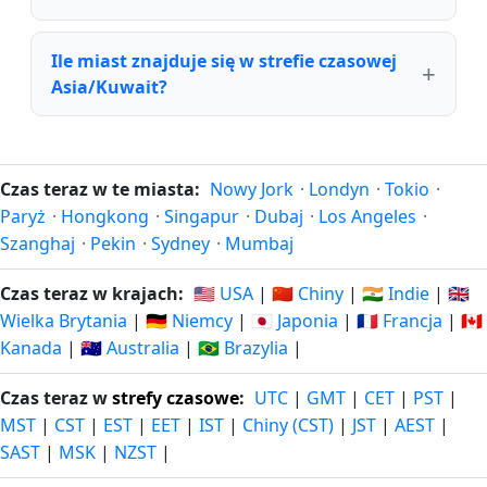
Ile miast znajduje się w strefie czasowej
Asia/Kuwait?
Czas teraz w te miasta:
Nowy Jork
·
Londyn
·
Tokio
·
Paryż
·
Hongkong
·
Singapur
·
Dubaj
·
Los Angeles
·
Szanghaj
·
Pekin
·
Sydney
·
Mumbaj
Czas teraz w krajach:
🇺🇸 USA
|
🇨🇳 Chiny
|
🇮🇳 Indie
|
🇬🇧
Wielka Brytania
|
🇩🇪 Niemcy
|
🇯🇵 Japonia
|
🇫🇷 Francja
|
🇨🇦
Kanada
|
🇦🇺 Australia
|
🇧🇷 Brazylia
|
Czas teraz w
strefy czasowe
:
UTC
|
GMT
|
CET
|
PST
|
MST
|
CST
|
EST
|
EET
|
IST
|
Chiny (CST)
|
JST
|
AEST
|
SAST
|
MSK
|
NZST
|