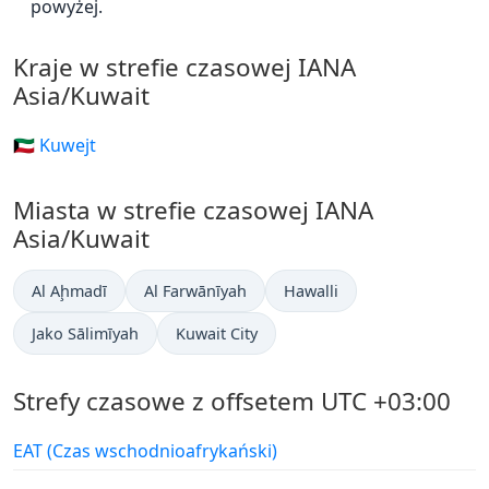
powyżej.
Kraje w strefie czasowej IANA
Asia/Kuwait
🇰🇼 Kuwejt
Miasta w strefie czasowej IANA
Asia/Kuwait
Al Aḩmadī
Al Farwānīyah
Hawalli
Jako Sālimīyah
Kuwait City
Strefy czasowe z offsetem UTC +03:00
EAT (Czas wschodnioafrykański)