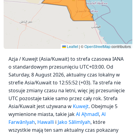
Leaflet
|
©
OpenStreetMap
contributors
Azja / Kuwejt (Asia/Kuwait) to strefa czasowa IANA
o standardowym przesunięciu UTC+03:00. Od
Saturday, 8 August 2026, aktualny czas lokalny w
strefie Asia/Kuwait to 12:55:52 (+03). Ta strefa nie
stosuje zmiany czasu na letni, więc jej przesunięcie
UTC pozostaje takie samo przez cały rok. Strefa
Asia/Kuwait jest używana w
Kuwejt
. Obejmuje 5
wymienione miasta, takie jak
Al Aḩmadī
,
Al
Farwānīyah
,
Hawalli
i
Jako Sālimīyah
, które
wszystkie mają ten sam aktualny czas pokazany