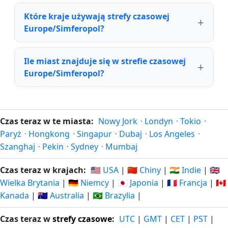
Które kraje używają strefy czasowej
Europe/Simferopol?
Ile miast znajduje się w strefie czasowej
Europe/Simferopol?
Czas teraz w te miasta:
Nowy Jork
·
Londyn
·
Tokio
·
Paryż
·
Hongkong
·
Singapur
·
Dubaj
·
Los Angeles
·
Szanghaj
·
Pekin
·
Sydney
·
Mumbaj
Czas teraz w krajach:
🇺🇸 USA
|
🇨🇳 Chiny
|
🇮🇳 Indie
|
🇬🇧
Wielka Brytania
|
🇩🇪 Niemcy
|
🇯🇵 Japonia
|
🇫🇷 Francja
|
🇨🇦
Kanada
|
🇦🇺 Australia
|
🇧🇷 Brazylia
|
Czas teraz w
strefy czasowe
:
UTC
|
GMT
|
CET
|
PST
|