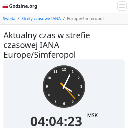
🇵🇱 Godzina.org
Święta
Strefy czasowe IANA
Europe/Simferopol
Aktualny czas w strefie
czasowej IANA
Europe/Simferopol
04:04:23
12
11
1
10
2
9
3
8
4
7
5
6
MSK
04:04:23