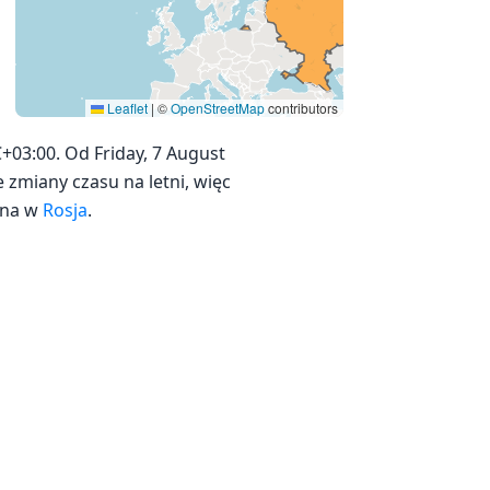
Leaflet
|
©
OpenStreetMap
contributors
+03:00. Od Friday, 7 August
e zmiany czasu na letni, więc
wana w
Rosja
.