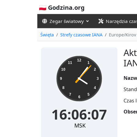
🇵🇱 Godzina.org
Zegar światowy
Narzędzia cz
Święta
Strefy czasowe IANA
Europe/Kirov
Akt
16:06:07
IAN
12
11
1
10
2
Nazw
9
3
8
4
Stand
7
5
6
Czas 
16:06:07
Obser
MSK