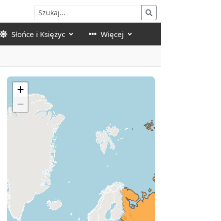
Słońce i Księżyc
Więcej
+
−