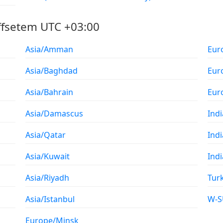
ffsetem UTC +03:00
Asia/Amman
Eur
Asia/Baghdad
Eur
Asia/Bahrain
Eur
Asia/Damascus
Ind
Asia/Qatar
Ind
Asia/Kuwait
Ind
Asia/Riyadh
Tur
Asia/Istanbul
W-S
Europe/Minsk