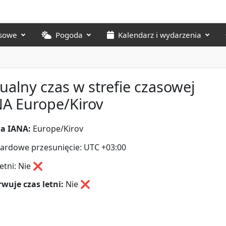
asowe
Pogoda
Kalendarz i wydarzenia
ualny czas w strefie czasowej
A Europe/Kirov
a IANA:
Europe/Kirov
ardowe przesunięcie: UTC +03:00
letni: Nie ❌
wuje czas letni:
Nie
❌