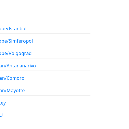
ope/Istanbul
ope/Simferopol
ope/Volgograd
ian/Antananarivo
ian/Comoro
ian/Mayotte
key
U