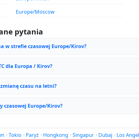
Europe/Moscow
ane pytania
na w strefie czasowej Europe/Kirov?
TC dla Europa / Kirov?
 zmianę czasu na letni?
fy czasowej Europe/Kirov?
yn
·
Tokio
·
Paryż
·
Hongkong
·
Singapur
·
Dubaj
·
Los Ange