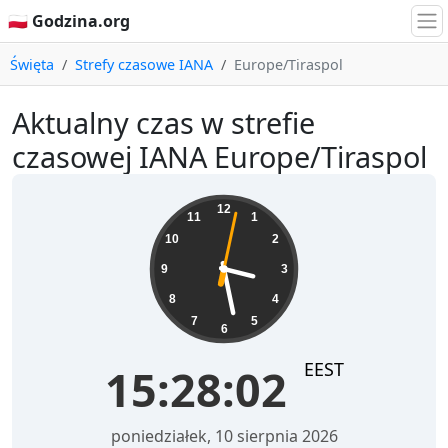
🇵🇱 Godzina.org
Święta
Strefy czasowe IANA
Europe/Tiraspol
Aktualny czas w strefie
czasowej IANA Europe/Tiraspol
15:28:02
12
11
1
10
2
9
3
8
4
7
5
6
EEST
15:28:02
poniedziałek, 10 sierpnia 2026