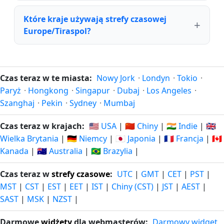
Które kraje używają strefy czasowej
Europe/Tiraspol?
Czas teraz w te miasta:
Nowy Jork
·
Londyn
·
Tokio
·
Paryż
·
Hongkong
·
Singapur
·
Dubaj
·
Los Angeles
·
Szanghaj
·
Pekin
·
Sydney
·
Mumbaj
Czas teraz w krajach:
🇺🇸 USA
|
🇨🇳 Chiny
|
🇮🇳 Indie
|
🇬🇧
Wielka Brytania
|
🇩🇪 Niemcy
|
🇯🇵 Japonia
|
🇫🇷 Francja
|
🇨🇦
Kanada
|
🇦🇺 Australia
|
🇧🇷 Brazylia
|
Czas teraz w
strefy czasowe
:
UTC
|
GMT
|
CET
|
PST
|
MST
|
CST
|
EST
|
EET
|
IST
|
Chiny (CST)
|
JST
|
AEST
|
SAST
|
MSK
|
NZST
|
Darmowe
widżety
dla webmasterów:
Darmowy widget