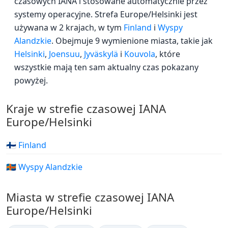
czasowych IANA i stosowane automatycznie przez
systemy operacyjne. Strefa Europe/Helsinki jest
używana w 2 krajach, w tym
Finland
i
Wyspy
Alandzkie
. Obejmuje 9 wymienione miasta, takie jak
Helsinki
,
Joensuu
,
Jyväskylä
i
Kouvola
, które
wszystkie mają ten sam aktualny czas pokazany
powyżej.
Kraje w strefie czasowej IANA
Europe/Helsinki
🇫🇮 Finland
🇦🇽 Wyspy Alandzkie
Miasta w strefie czasowej IANA
Europe/Helsinki