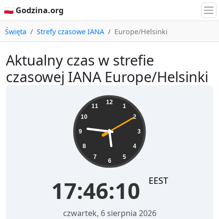
🇵🇱 Godzina.org
Święta
Strefy czasowe IANA
Europe/Helsinki
Aktualny czas w strefie
czasowej IANA Europe/Helsinki
17:46:10
12
11
1
10
2
9
3
8
4
7
5
6
EEST
17:46:10
czwartek, 6 sierpnia 2026