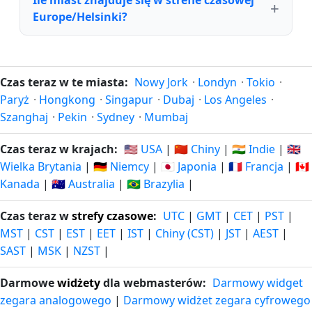
Europe/Helsinki?
Czas teraz w te miasta:
Nowy Jork
·
Londyn
·
Tokio
·
Paryż
·
Hongkong
·
Singapur
·
Dubaj
·
Los Angeles
·
Szanghaj
·
Pekin
·
Sydney
·
Mumbaj
Czas teraz w krajach:
🇺🇸 USA
|
🇨🇳 Chiny
|
🇮🇳 Indie
|
🇬🇧
Wielka Brytania
|
🇩🇪 Niemcy
|
🇯🇵 Japonia
|
🇫🇷 Francja
|
🇨🇦
Kanada
|
🇦🇺 Australia
|
🇧🇷 Brazylia
|
Czas teraz w
strefy czasowe
:
UTC
|
GMT
|
CET
|
PST
|
MST
|
CST
|
EST
|
EET
|
IST
|
Chiny (CST)
|
JST
|
AEST
|
SAST
|
MSK
|
NZST
|
Darmowe
widżety
dla webmasterów:
Darmowy widget
zegara analogowego
|
Darmowy widżet zegara cyfrowego