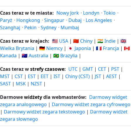
Czas teraz w te miasta:
Nowy Jork
·
Londyn
·
Tokio
·
Paryż
·
Hongkong
·
Singapur
·
Dubaj
·
Los Angeles
·
Szanghaj
·
Pekin
·
Sydney
·
Mumbaj
Czas teraz w krajach:
🇺🇸 USA
|
🇨🇳 Chiny
|
🇮🇳 Indie
|
🇬🇧
Wielka Brytania
|
🇩🇪 Niemcy
|
🇯🇵 Japonia
|
🇫🇷 Francja
|
🇨🇦
Kanada
|
🇦🇺 Australia
|
🇧🇷 Brazylia
|
Czas teraz w
strefy czasowe
:
UTC
|
GMT
|
CET
|
PST
|
MST
|
CST
|
EST
|
EET
|
IST
|
Chiny (CST)
|
JST
|
AEST
|
SAST
|
MSK
|
NZST
|
Darmowe
widżety
dla webmasterów:
Darmowy widget
zegara analogowego
|
Darmowy widżet zegara cyfrowego
|
Darmowy widżet zegara tekstowego
|
Darmowy widżet
zegara słownego