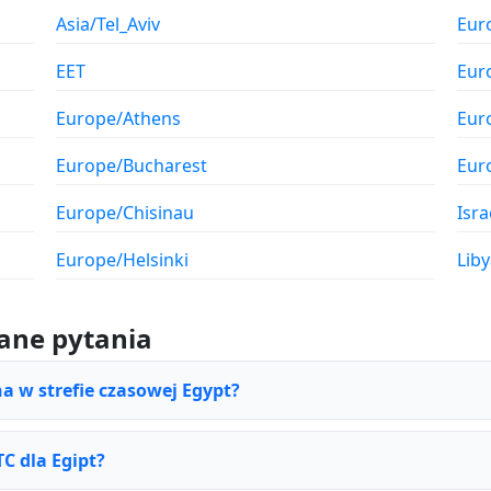
Asia/Tel_Aviv
Eur
EET
Eur
Europe/Athens
Eur
Europe/Bucharest
Eur
Europe/Chisinau
Isra
Europe/Helsinki
Liby
ane pytania
na w strefie czasowej Egypt?
TC dla Egipt?