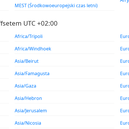
Afry
MEST (Środkowoeuropejski czas letni)
ffsetem UTC +02:00
Africa/Tripoli
Eur
Africa/Windhoek
Eur
Asia/Beirut
Eur
Asia/Famagusta
Eur
Asia/Gaza
Eur
Asia/Hebron
Eur
Asia/Jerusalem
Eur
Asia/Nicosia
Eur