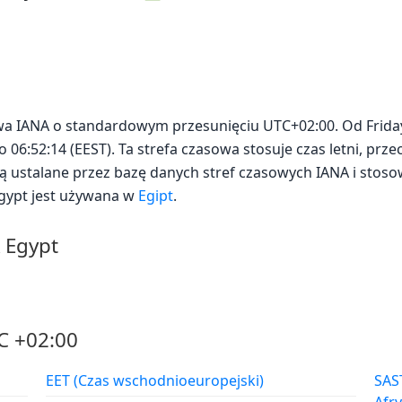
owa IANA o standardowym przesunięciu UTC+02:00. Od Friday
to 06:52:14 (EEST). Ta strefa czasowa stosuje czas letni, p
 są ustalane przez bazę danych stref czasowych IANA i sto
Egypt jest używana w
Egipt
.
A Egypt
C +02:00
EET (Czas wschodnioeuropejski)
SAST (Czas standardowy w Po