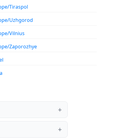
ope/Tiraspol
ope/Uzhgorod
ope/Vilnius
ope/Zaporozhye
el
a