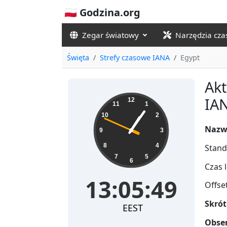
🇵🇱 Godzina.org
Zegar światowy
Narzędzia cz
Święta
Strefy czasowe IANA
Egypt
Akt
13:05:50
IA
12
11
1
10
2
Nazw
9
3
8
4
Stand
7
5
6
Czas l
13:05:50
Offse
Skrót
EEST
Obser