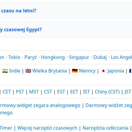
 czasu na letni?
fy czasowej Egypt?
yn
·
Tokio
·
Paryż
·
Hongkong
·
Singapur
·
Dubaj
·
Los Ange
|
🇮🇳 Indie
|
🇬🇧 Wielka Brytania
|
🇩🇪 Niemcy
|
🇯🇵 Japonia
|

|
CET
|
PST
|
MST
|
CST
|
EST
|
EET
|
IST
|
Chiny (CST)
|
JST
rmowy widget zegara analogowego
|
Darmowy widżet zeg
wnego
-Timer
|
Więcej narzędzi czasowych
|
Narzędzia odliczania