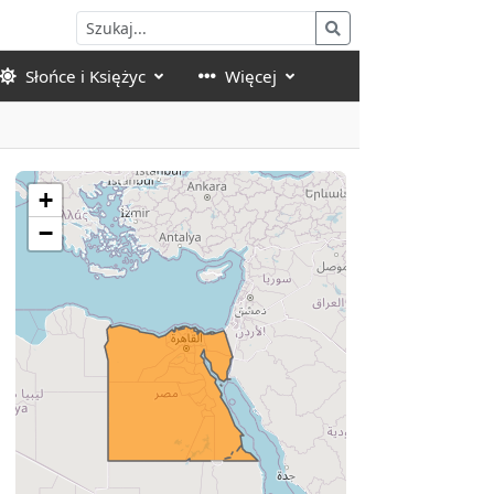
Słońce i Księżyc
Więcej
+
−