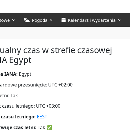
asowe
Pogoda
Kalendarz i wydarzenia
ualny czas w strefie czasowej
NA Egypt
a IANA:
Egypt
ardowe przesunięcie: UTC +02:00
etni: Tak
t czasu letniego: UTC +03:00
 czasu letniego:
EEST
wuje czas letni:
Tak
✅