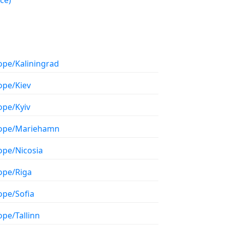
ce)
ope/Kaliningrad
ope/Kiev
ope/Kyiv
ope/Mariehamn
ope/Nicosia
ope/Riga
ope/Sofia
ope/Tallinn