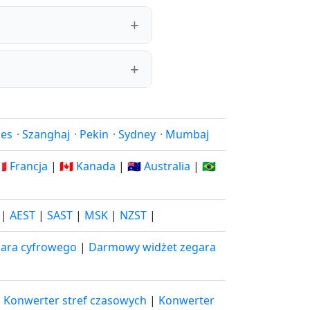
les
·
Szanghaj
·
Pekin
·
Sydney
·
Mumbaj
🇷 Francja
|
🇨🇦 Kanada
|
🇦🇺 Australia
|
🇧🇷
|
AEST
|
SAST
|
MSK
|
NZST
|
ara cyfrowego
|
Darmowy widżet zegara
|
Konwerter stref czasowych
|
Konwerter