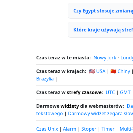
Czy Egypt stosuje zmianę
Które kraje używają stre
Czas teraz w te miasta:
Nowy Jork
·
Lond
Czas teraz w krajach:
🇺🇸 USA
|
🇨🇳 Chiny
Brazylia
|
Czas teraz w
strefy czasowe
:
UTC
|
GMT
Darmowe
widżety
dla webmasterów:
Da
tekstowego
|
Darmowy widżet zegara sło
Czas Unix
|
Alarm
|
Stoper
|
Timer
|
Multi