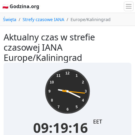
🇵🇱 Godzina.org
Święta
Strefy czasowe IANA
Europe/Kaliningrad
Aktualny czas w strefie
czasowej IANA
Europe/Kaliningrad
09:19:17
12
11
1
10
2
9
3
8
4
7
5
6
EET
09:19:17