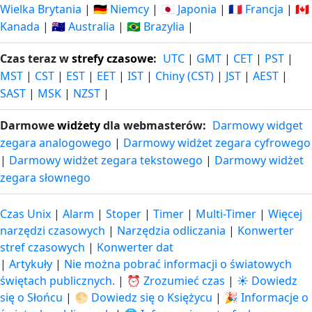
Wielka Brytania
|
🇩🇪 Niemcy
|
🇯🇵 Japonia
|
🇫🇷 Francja
|
🇨🇦
Kanada
|
🇦🇺 Australia
|
🇧🇷 Brazylia
|
Czas teraz w
strefy czasowe
:
UTC
|
GMT
|
CET
|
PST
|
MST
|
CST
|
EST
|
EET
|
IST
|
Chiny (CST)
|
JST
|
AEST
|
SAST
|
MSK
|
NZST
|
Darmowe
widżety
dla webmasterów:
Darmowy widget
zegara analogowego
|
Darmowy widżet zegara cyfrowego
|
Darmowy widżet zegara tekstowego
|
Darmowy widżet
zegara słownego
Czas Unix
|
Alarm
|
Stoper
|
Timer
|
Multi-Timer
|
Więcej
narzędzi czasowych
|
Narzędzia odliczania
|
Konwerter
stref czasowych
|
Konwerter dat
|
Artykuły
|
Nie można pobrać informacji o światowych
świętach publicznych.
|
⏰ Zrozumieć czas
|
☀️ Dowiedz
się o Słońcu
|
🌕 Dowiedz się o Księżycu
|
🎉 Informacje o