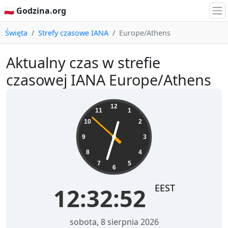
🇵🇱 Godzina.org
Święta
Strefy czasowe IANA
Europe/Athens
Aktualny czas w strefie
czasowej IANA Europe/Athens
12:32:52
12
11
1
10
2
9
3
8
4
7
5
6
EEST
12:32:52
sobota, 8 sierpnia 2026