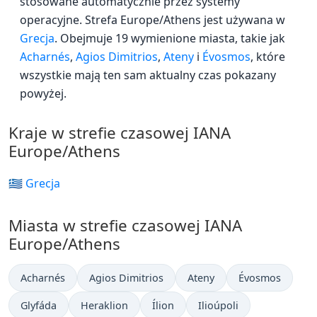
stosowane automatycznie przez systemy
operacyjne. Strefa Europe/Athens jest używana w
Grecja
. Obejmuje 19 wymienione miasta, takie jak
Acharnés
,
Agios Dimitrios
,
Ateny
i
Évosmos
, które
wszystkie mają ten sam aktualny czas pokazany
powyżej.
Kraje w strefie czasowej IANA
Europe/Athens
🇬🇷 Grecja
Miasta w strefie czasowej IANA
Europe/Athens
Acharnés
Agios Dimitrios
Ateny
Évosmos
Glyfáda
Heraklion
Ílion
Ilioúpoli