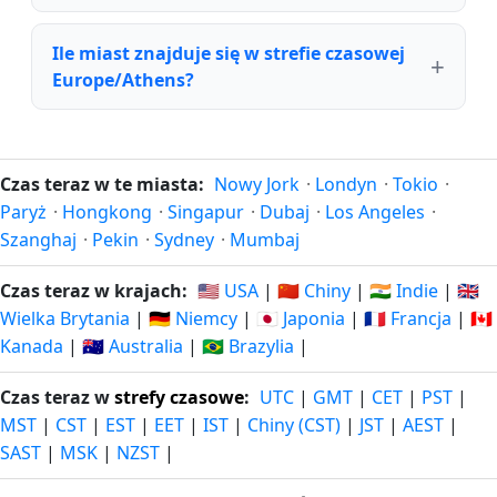
Ile miast znajduje się w strefie czasowej
Europe/Athens?
Czas teraz w te miasta:
Nowy Jork
·
Londyn
·
Tokio
·
Paryż
·
Hongkong
·
Singapur
·
Dubaj
·
Los Angeles
·
Szanghaj
·
Pekin
·
Sydney
·
Mumbaj
Czas teraz w krajach:
🇺🇸 USA
|
🇨🇳 Chiny
|
🇮🇳 Indie
|
🇬🇧
Wielka Brytania
|
🇩🇪 Niemcy
|
🇯🇵 Japonia
|
🇫🇷 Francja
|
🇨🇦
Kanada
|
🇦🇺 Australia
|
🇧🇷 Brazylia
|
Czas teraz w
strefy czasowe
:
UTC
|
GMT
|
CET
|
PST
|
MST
|
CST
|
EST
|
EET
|
IST
|
Chiny (CST)
|
JST
|
AEST
|
SAST
|
MSK
|
NZST
|