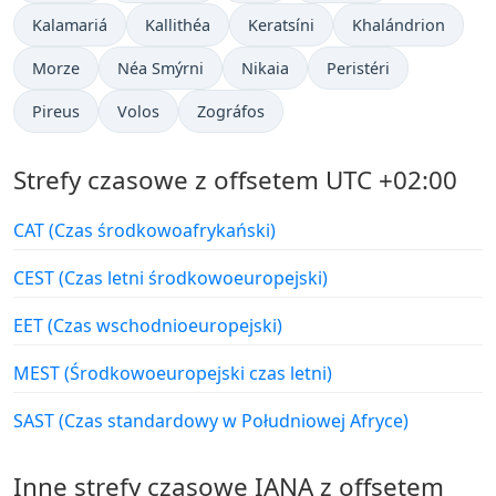
Kalamariá
Kallithéa
Keratsíni
Khalándrion
Morze
Néa Smýrni
Nikaia
Peristéri
Pireus
Volos
Zográfos
Strefy czasowe z offsetem UTC +02:00
CAT (Czas środkowoafrykański)
CEST (Czas letni środkowoeuropejski)
EET (Czas wschodnioeuropejski)
MEST (Środkowoeuropejski czas letni)
SAST (Czas standardowy w Południowej Afryce)
Inne strefy czasowe IANA z offsetem