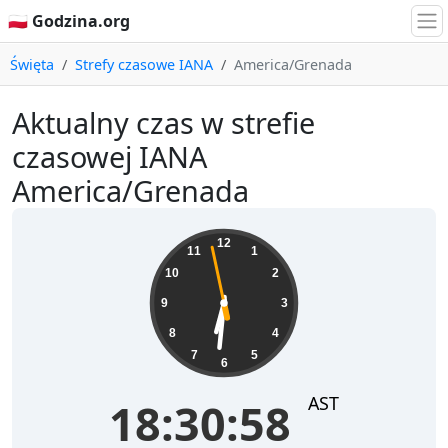
🇵🇱 Godzina.org
Święta
Strefy czasowe IANA
America/Grenada
Aktualny czas w strefie
czasowej IANA
America/Grenada
18:30:58
12
11
1
10
2
9
3
8
4
7
5
6
AST
18:30:58