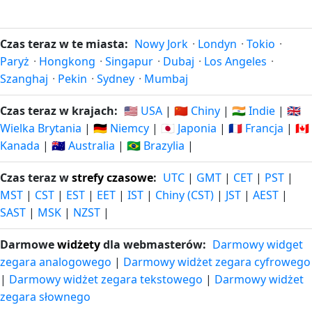
Czas teraz w te miasta:
Nowy Jork
·
Londyn
·
Tokio
·
Paryż
·
Hongkong
·
Singapur
·
Dubaj
·
Los Angeles
·
Szanghaj
·
Pekin
·
Sydney
·
Mumbaj
Czas teraz w krajach:
🇺🇸 USA
|
🇨🇳 Chiny
|
🇮🇳 Indie
|
🇬🇧
Wielka Brytania
|
🇩🇪 Niemcy
|
🇯🇵 Japonia
|
🇫🇷 Francja
|
🇨🇦
Kanada
|
🇦🇺 Australia
|
🇧🇷 Brazylia
|
Czas teraz w
strefy czasowe
:
UTC
|
GMT
|
CET
|
PST
|
MST
|
CST
|
EST
|
EET
|
IST
|
Chiny (CST)
|
JST
|
AEST
|
SAST
|
MSK
|
NZST
|
Darmowe
widżety
dla webmasterów:
Darmowy widget
zegara analogowego
|
Darmowy widżet zegara cyfrowego
|
Darmowy widżet zegara tekstowego
|
Darmowy widżet
zegara słownego