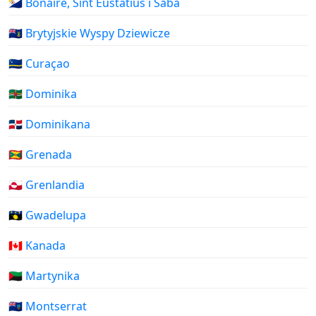
🇧🇶 Bonaire, Sint Eustatius i Saba
🇻🇬 Brytyjskie Wyspy Dziewicze
🇨🇼 Curaçao
🇩🇲 Dominika
🇩🇴 Dominikana
🇬🇩 Grenada
🇬🇱 Grenlandia
🇬🇵 Gwadelupa
🇨🇦 Kanada
🇲🇶 Martynika
🇲🇸 Montserrat