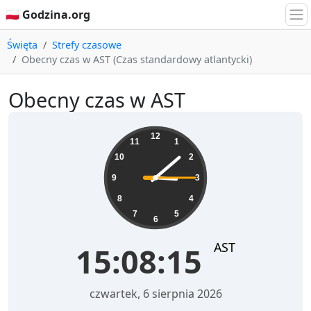
🇵🇱 Godzina.org
Święta
Strefy czasowe
Obecny czas w AST (Czas standardowy atlantycki)
Obecny czas w AST
15:08:16
12
11
1
10
2
9
3
8
4
7
5
6
AST
15:08:16
czwartek, 6 sierpnia 2026