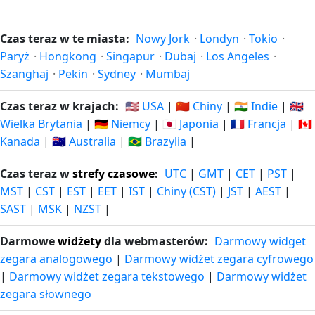
Czas teraz w te miasta:
Nowy Jork
·
Londyn
·
Tokio
·
Paryż
·
Hongkong
·
Singapur
·
Dubaj
·
Los Angeles
·
Szanghaj
·
Pekin
·
Sydney
·
Mumbaj
Czas teraz w krajach:
🇺🇸 USA
|
🇨🇳 Chiny
|
🇮🇳 Indie
|
🇬🇧
Wielka Brytania
|
🇩🇪 Niemcy
|
🇯🇵 Japonia
|
🇫🇷 Francja
|
🇨🇦
Kanada
|
🇦🇺 Australia
|
🇧🇷 Brazylia
|
Czas teraz w
strefy czasowe
:
UTC
|
GMT
|
CET
|
PST
|
MST
|
CST
|
EST
|
EET
|
IST
|
Chiny (CST)
|
JST
|
AEST
|
SAST
|
MSK
|
NZST
|
Darmowe
widżety
dla webmasterów:
Darmowy widget
zegara analogowego
|
Darmowy widżet zegara cyfrowego
|
Darmowy widżet zegara tekstowego
|
Darmowy widżet
zegara słownego