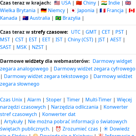
Czas teraz w krajach:
🇺🇸 USA
|
🇨🇳 Chiny
|
🇮🇳 Indie
|
🇬🇧
Wielka Brytania
|
🇩🇪 Niemcy
|
🇯🇵 Japonia
|
🇫🇷 Francja
|
🇨🇦
Kanada
|
🇦🇺 Australia
|
🇧🇷 Brazylia
|
Czas teraz w
strefy czasowe
:
UTC
|
GMT
|
CET
|
PST
|
MST
|
CST
|
EST
|
EET
|
IST
|
Chiny (CST)
|
JST
|
AEST
|
SAST
|
MSK
|
NZST
|
Darmowe
widżety
dla webmasterów:
Darmowy widget
zegara analogowego
|
Darmowy widżet zegara cyfrowego
|
Darmowy widżet zegara tekstowego
|
Darmowy widżet
zegara słownego
Czas Unix
|
Alarm
|
Stoper
|
Timer
|
Multi-Timer
|
Więcej
narzędzi czasowych
|
Narzędzia odliczania
|
Konwerter
stref czasowych
|
Konwerter dat
|
Artykuły
|
Nie można pobrać informacji o światowych
świętach publicznych.
|
⏰ Zrozumieć czas
|
☀️ Dowiedz