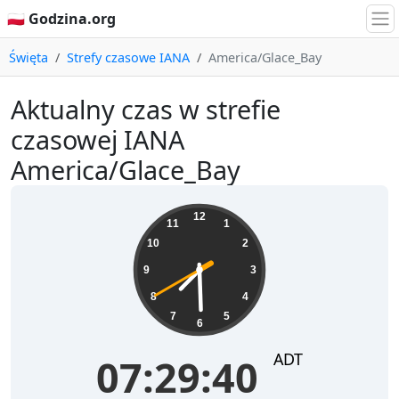
🇵🇱 Godzina.org
Święta
Strefy czasowe IANA
America/Glace_Bay
Aktualny czas w strefie
czasowej IANA
America/Glace_Bay
07:29:40
12
11
1
10
2
9
3
8
4
7
5
6
ADT
07:29:40