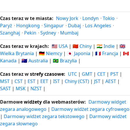
Czas teraz w te miasta:
Nowy Jork
·
Londyn
·
Tokio
·
Paryż
·
Hongkong
·
Singapur
·
Dubaj
·
Los Angeles
·
Szanghaj
·
Pekin
·
Sydney
·
Mumbaj
Czas teraz w krajach:
🇺🇸 USA
|
🇨🇳 Chiny
|
🇮🇳 Indie
|
🇬🇧
Wielka Brytania
|
🇩🇪 Niemcy
|
🇯🇵 Japonia
|
🇫🇷 Francja
|
🇨🇦
Kanada
|
🇦🇺 Australia
|
🇧🇷 Brazylia
|
Czas teraz w
strefy czasowe
:
UTC
|
GMT
|
CET
|
PST
|
MST
|
CST
|
EST
|
EET
|
IST
|
Chiny (CST)
|
JST
|
AEST
|
SAST
|
MSK
|
NZST
|
Darmowe
widżety
dla webmasterów:
Darmowy widget
zegara analogowego
|
Darmowy widżet zegara cyfrowego
|
Darmowy widżet zegara tekstowego
|
Darmowy widżet
zegara słownego