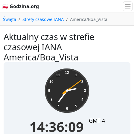
🇵🇱 Godzina.org
Święta
Strefy czasowe IANA
America/Boa_Vista
Aktualny czas w strefie
czasowej IANA
America/Boa_Vista
14:36:10
12
11
1
10
2
9
3
8
4
7
5
6
GMT-4
14:36:10