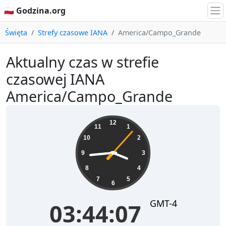
🇵🇱 Godzina.org
Święta
Strefy czasowe IANA
America/Campo_Grande
Aktualny czas w strefie
czasowej IANA
America/Campo_Grande
03:44:07
12
11
1
10
2
9
3
8
4
7
5
6
GMT-4
03:44:07