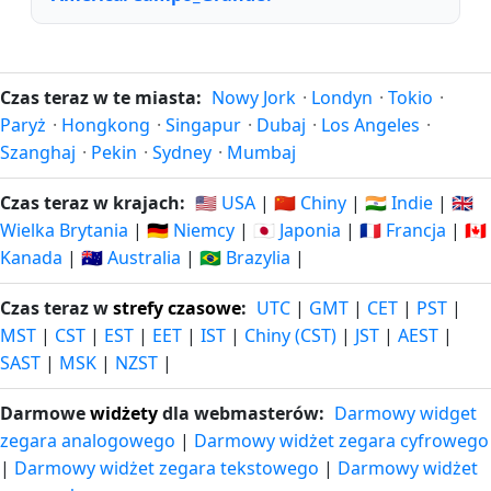
Czas teraz w te miasta:
Nowy Jork
·
Londyn
·
Tokio
·
Paryż
·
Hongkong
·
Singapur
·
Dubaj
·
Los Angeles
·
Szanghaj
·
Pekin
·
Sydney
·
Mumbaj
Czas teraz w krajach:
🇺🇸 USA
|
🇨🇳 Chiny
|
🇮🇳 Indie
|
🇬🇧
Wielka Brytania
|
🇩🇪 Niemcy
|
🇯🇵 Japonia
|
🇫🇷 Francja
|
🇨🇦
Kanada
|
🇦🇺 Australia
|
🇧🇷 Brazylia
|
Czas teraz w
strefy czasowe
:
UTC
|
GMT
|
CET
|
PST
|
MST
|
CST
|
EST
|
EET
|
IST
|
Chiny (CST)
|
JST
|
AEST
|
SAST
|
MSK
|
NZST
|
Darmowe
widżety
dla webmasterów:
Darmowy widget
zegara analogowego
|
Darmowy widżet zegara cyfrowego
|
Darmowy widżet zegara tekstowego
|
Darmowy widżet