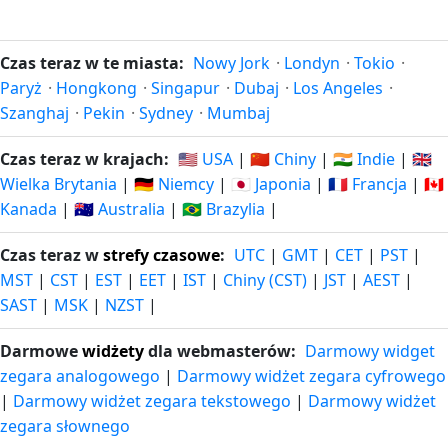
Czas teraz w te miasta:
Nowy Jork
·
Londyn
·
Tokio
·
Paryż
·
Hongkong
·
Singapur
·
Dubaj
·
Los Angeles
·
Szanghaj
·
Pekin
·
Sydney
·
Mumbaj
Czas teraz w krajach:
🇺🇸 USA
|
🇨🇳 Chiny
|
🇮🇳 Indie
|
🇬🇧
Wielka Brytania
|
🇩🇪 Niemcy
|
🇯🇵 Japonia
|
🇫🇷 Francja
|
🇨🇦
Kanada
|
🇦🇺 Australia
|
🇧🇷 Brazylia
|
Czas teraz w
strefy czasowe
:
UTC
|
GMT
|
CET
|
PST
|
MST
|
CST
|
EST
|
EET
|
IST
|
Chiny (CST)
|
JST
|
AEST
|
SAST
|
MSK
|
NZST
|
Darmowe
widżety
dla webmasterów:
Darmowy widget
zegara analogowego
|
Darmowy widżet zegara cyfrowego
|
Darmowy widżet zegara tekstowego
|
Darmowy widżet
zegara słownego