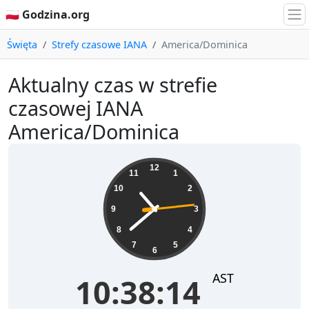
🇵🇱 Godzina.org
Święta
Strefy czasowe IANA
America/Dominica
Aktualny czas w strefie
czasowej IANA
America/Dominica
10:38:14
12
11
1
10
2
9
3
8
4
7
5
6
AST
10:38:14