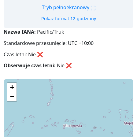
⛶
Tryb pełnoekranowy
Pokaż format 12-godzinny
Nazwa IANA:
Pacific/Truk
Standardowe przesunięcie: UTC +10:00
Czas letni: Nie ❌
Obserwuje czas letni:
Nie
❌
+
−