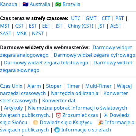
Kanada
|
🇦🇺 Australia
|
🇧🇷 Brazylia
|
Czas teraz w
strefy czasowe
:
UTC
|
GMT
|
CET
|
PST
|
MST
|
CST
|
EST
|
EET
|
IST
|
Chiny (CST)
|
JST
|
AEST
|
SAST
|
MSK
|
NZST
|
Darmowe
widżety
dla webmasterów:
Darmowy widget
zegara analogowego
|
Darmowy widżet zegara cyfrowego
|
Darmowy widżet zegara tekstowego
|
Darmowy widżet
zegara słownego
Czas Unix
|
Alarm
|
Stoper
|
Timer
|
Multi-Timer
|
Więcej
narzędzi czasowych
|
Narzędzia odliczania
|
Konwerter
stref czasowych
|
Konwerter dat
|
Artykuły
|
Nie można pobrać informacji o światowych
świętach publicznych.
|
⏰ Zrozumieć czas
|
☀️ Dowiedz
się o Słońcu
|
🌕 Dowiedz się o Księżycu
|
🎉 Informacje o
świętach publicznych
|
🌐 Informacje o strefach