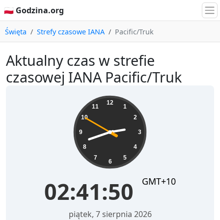
🇵🇱 Godzina.org
Święta
Strefy czasowe IANA
Pacific/Truk
Aktualny czas w strefie
czasowej IANA Pacific/Truk
02:41:50
12
11
1
10
2
9
3
8
4
7
5
6
GMT+10
02:41:50
piątek, 7 sierpnia 2026