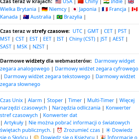
Czas teraz w krajach:
🇺🇸 USA
|
🇨🇳 Chiny
|
🇮🇳 Indie
|
🇬🇧
Wielka Brytania
|
🇩🇪 Niemcy
|
🇯🇵 Japonia
|
🇫🇷 Francja
|
🇨🇦
Kanada
|
🇦🇺 Australia
|
🇧🇷 Brazylia
|
Czas teraz w
strefy czasowe
:
UTC
|
GMT
|
CET
|
PST
|
MST
|
CST
|
EST
|
EET
|
IST
|
Chiny (CST)
|
JST
|
AEST
|
SAST
|
MSK
|
NZST
|
Darmowe
widżety
dla webmasterów:
Darmowy widget
zegara analogowego
|
Darmowy widżet zegara cyfrowego
|
Darmowy widżet zegara tekstowego
|
Darmowy widżet
zegara słownego
Czas Unix
|
Alarm
|
Stoper
|
Timer
|
Multi-Timer
|
Więcej
narzędzi czasowych
|
Narzędzia odliczania
|
Konwerter
stref czasowych
|
Konwerter dat
|
Artykuły
|
Nie można pobrać informacji o światowych
świętach publicznych.
|
⏰ Zrozumieć czas
|
☀️ Dowiedz
się o Słońcu
|
🌕 Dowiedz się o Księżycu
|
🎉 Informacje o