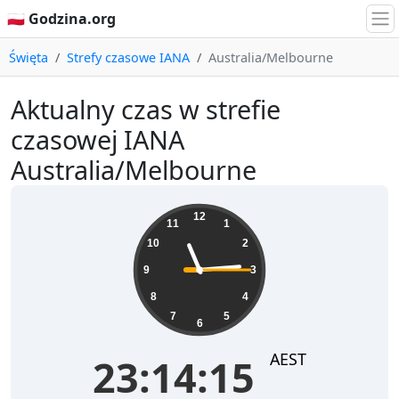
🇵🇱 Godzina.org
Święta
Strefy czasowe IANA
Australia/Melbourne
Aktualny czas w strefie
czasowej IANA
Australia/Melbourne
23:14:15
12
11
1
10
2
9
3
8
4
7
5
6
AEST
23:14:15