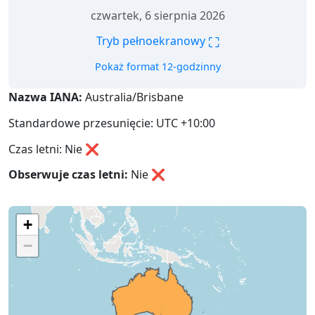
czwartek, 6 sierpnia 2026
⛶
Tryb pełnoekranowy
Pokaż format 12-godzinny
Nazwa IANA:
Australia/Brisbane
Standardowe przesunięcie: UTC +10:00
Czas letni: Nie ❌
Obserwuje czas letni:
Nie
❌
+
−