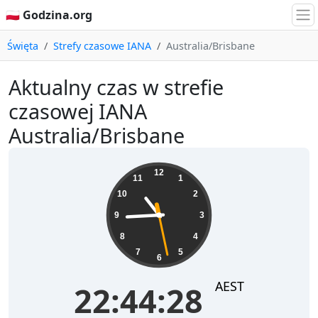
🇵🇱 Godzina.org
Święta
Strefy czasowe IANA
Australia/Brisbane
Aktualny czas w strefie
czasowej IANA
Australia/Brisbane
22:44:28
12
11
1
10
2
9
3
8
4
7
5
6
AEST
22:44:28