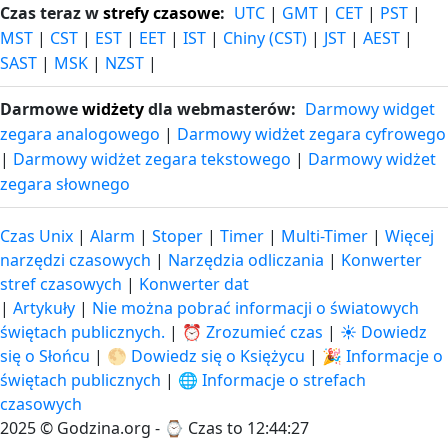
Czas teraz w
strefy czasowe
:
UTC
|
GMT
|
CET
|
PST
|
MST
|
CST
|
EST
|
EET
|
IST
|
Chiny (CST)
|
JST
|
AEST
|
SAST
|
MSK
|
NZST
|
Darmowe
widżety
dla webmasterów:
Darmowy widget
zegara analogowego
|
Darmowy widżet zegara cyfrowego
|
Darmowy widżet zegara tekstowego
|
Darmowy widżet
zegara słownego
Czas Unix
|
Alarm
|
Stoper
|
Timer
|
Multi-Timer
|
Więcej
narzędzi czasowych
|
Narzędzia odliczania
|
Konwerter
stref czasowych
|
Konwerter dat
|
Artykuły
|
Nie można pobrać informacji o światowych
świętach publicznych.
|
⏰ Zrozumieć czas
|
☀️ Dowiedz
się o Słońcu
|
🌕 Dowiedz się o Księżycu
|
🎉 Informacje o
świętach publicznych
|
🌐 Informacje o strefach
czasowych
2025 © Godzina.org - ⌚
Czas to 12:44:28