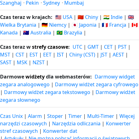
Szanghaj
·
Pekin
·
Sydney
·
Mumbaj
Czas teraz w krajach:
🇺🇸 USA
|
🇨🇳 Chiny
|
🇮🇳 Indie
|
🇬🇧
Wielka Brytania
|
🇩🇪 Niemcy
|
🇯🇵 Japonia
|
🇫🇷 Francja
|
🇨🇦
Kanada
|
🇦🇺 Australia
|
🇧🇷 Brazylia
|
Czas teraz w
strefy czasowe
:
UTC
|
GMT
|
CET
|
PST
|
MST
|
CST
|
EST
|
EET
|
IST
|
Chiny (CST)
|
JST
|
AEST
|
SAST
|
MSK
|
NZST
|
Darmowe
widżety
dla webmasterów:
Darmowy widget
zegara analogowego
|
Darmowy widżet zegara cyfrowego
|
Darmowy widżet zegara tekstowego
|
Darmowy widżet
zegara słownego
Czas Unix
|
Alarm
|
Stoper
|
Timer
|
Multi-Timer
|
Więcej
narzędzi czasowych
|
Narzędzia odliczania
|
Konwerter
stref czasowych
|
Konwerter dat
|
Artykuły
|
Nie można pobrać informacji o światowych