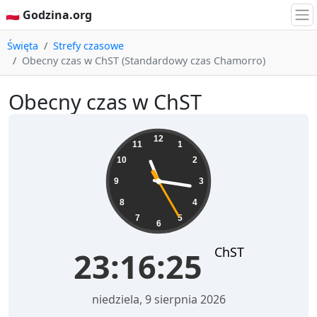
🇵🇱 Godzina.org
Święta
Strefy czasowe
Obecny czas w ChST (Standardowy czas Chamorro)
Obecny czas w ChST
23:16:25
12
11
1
10
2
9
3
8
4
7
5
6
ChST
23:16:25
niedziela, 9 sierpnia 2026