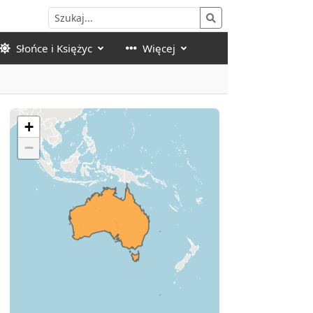
Słońce i Księżyc
Więcej
+
−