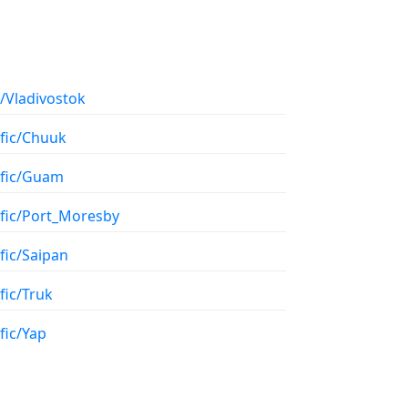
/Vladivostok
ific/Chuuk
ific/Guam
ific/Port_Moresby
fic/Saipan
fic/Truk
fic/Yap