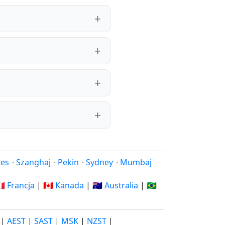
les
·
Szanghaj
·
Pekin
·
Sydney
·
Mumbaj
🇷 Francja
|
🇨🇦 Kanada
|
🇦🇺 Australia
|
🇧🇷
|
AEST
|
SAST
|
MSK
|
NZST
|