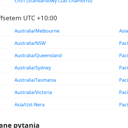
ChST (Standardowy czas Chamorro)
ffsetem UTC +10:00
Australia/Melbourne
Asia
Australia/NSW
Pac
Australia/Queensland
Pac
Australia/Sydney
Pac
Australia/Tasmania
Paci
Australia/Victoria
Paci
Asia/Ust-Nera
Paci
ane pytania