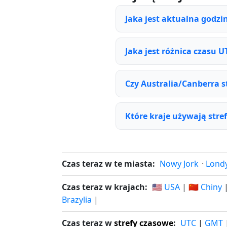
Jaka jest aktualna godzi
Jaka jest różnica czasu U
Czy Australia/Canberra s
Które kraje używają stre
Czas teraz w te miasta:
Nowy Jork
·
Lond
Czas teraz w krajach:
🇺🇸 USA
|
🇨🇳 Chiny
Brazylia
|
Czas teraz w
strefy czasowe
:
UTC
|
GMT