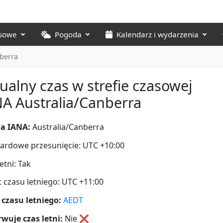
asowe
Pogoda
Kalendarz i wydarzenia
nberra
ualny czas w strefie czasowej
A Australia/Canberra
a IANA:
Australia/Canberra
ardowe przesunięcie: UTC +10:00
etni: Tak
t czasu letniego: UTC +11:00
 czasu letniego:
AEDT
wuje czas letni:
Nie
❌