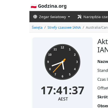
🇵🇱 Godzina.org
Zegar światowy
Narzędzia cz
Święta
Strefy czasowe IANA
Australia/Ca
Akt
17:41:38
IAN
12
11
1
10
2
Nazw
9
3
8
4
Stand
7
5
6
Czas l
17:41:38
Offse
Skrót
AEST
Obser