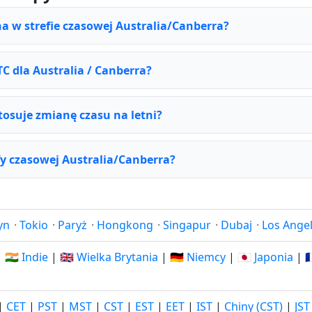
na w strefie czasowej Australia/Canberra?
TC dla Australia / Canberra?
tosuje zmianę czasu na letni?
fy czasowej Australia/Canberra?
yn
·
Tokio
·
Paryż
·
Hongkong
·
Singapur
·
Dubaj
·
Los Ange
|
🇮🇳 Indie
|
🇬🇧 Wielka Brytania
|
🇩🇪 Niemcy
|
🇯🇵 Japonia
|

|
CET
|
PST
|
MST
|
CST
|
EST
|
EET
|
IST
|
Chiny (CST)
|
JST