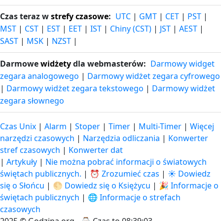
Czas teraz w
strefy czasowe
:
UTC
|
GMT
|
CET
|
PST
|
MST
|
CST
|
EST
|
EET
|
IST
|
Chiny (CST)
|
JST
|
AEST
|
SAST
|
MSK
|
NZST
|
Darmowe
widżety
dla webmasterów:
Darmowy widget
zegara analogowego
|
Darmowy widżet zegara cyfrowego
|
Darmowy widżet zegara tekstowego
|
Darmowy widżet
zegara słownego
Czas Unix
|
Alarm
|
Stoper
|
Timer
|
Multi-Timer
|
Więcej
narzędzi czasowych
|
Narzędzia odliczania
|
Konwerter
stref czasowych
|
Konwerter dat
|
Artykuły
|
Nie można pobrać informacji o światowych
świętach publicznych.
|
⏰ Zrozumieć czas
|
☀️ Dowiedz
się o Słońcu
|
🌕 Dowiedz się o Księżycu
|
🎉 Informacje o
świętach publicznych
|
🌐 Informacje o strefach
czasowych