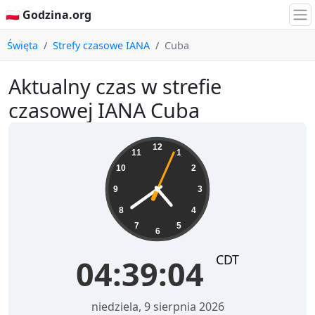
🇵🇱 Godzina.org
Święta
Strefy czasowe IANA
Cuba
Aktualny czas w strefie
czasowej IANA Cuba
04:39:04
12
11
1
10
2
9
3
8
4
7
5
6
CDT
04:39:04
niedziela, 9 sierpnia 2026