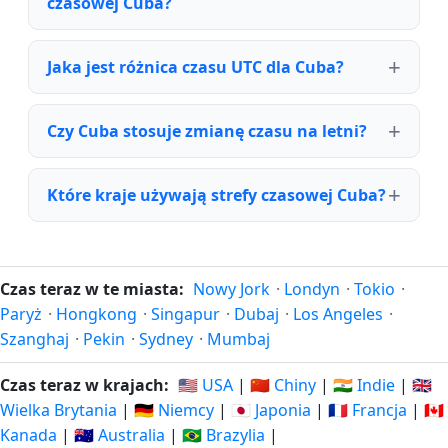
czasowej Cuba?
Jaka jest różnica czasu UTC dla Cuba?
Czy Cuba stosuje zmianę czasu na letni?
Które kraje używają strefy czasowej Cuba?
Czas teraz w te miasta:
Nowy Jork
·
Londyn
·
Tokio
·
Paryż
·
Hongkong
·
Singapur
·
Dubaj
·
Los Angeles
·
Szanghaj
·
Pekin
·
Sydney
·
Mumbaj
Czas teraz w krajach:
🇺🇸 USA
|
🇨🇳 Chiny
|
🇮🇳 Indie
|
🇬🇧
Wielka Brytania
|
🇩🇪 Niemcy
|
🇯🇵 Japonia
|
🇫🇷 Francja
|
🇨🇦
Kanada
|
🇦🇺 Australia
|
🇧🇷 Brazylia
|