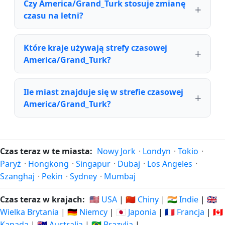
Czy America/Grand_Turk stosuje zmianę
czasu na letni?
Które kraje używają strefy czasowej
America/Grand_Turk?
Ile miast znajduje się w strefie czasowej
America/Grand_Turk?
Czas teraz w te miasta:
Nowy Jork
·
Londyn
·
Tokio
·
Paryż
·
Hongkong
·
Singapur
·
Dubaj
·
Los Angeles
·
Szanghaj
·
Pekin
·
Sydney
·
Mumbaj
Czas teraz w krajach:
🇺🇸 USA
|
🇨🇳 Chiny
|
🇮🇳 Indie
|
🇬🇧
Wielka Brytania
|
🇩🇪 Niemcy
|
🇯🇵 Japonia
|
🇫🇷 Francja
|
🇨🇦
Kanada
|
🇦🇺 Australia
|
🇧🇷 Brazylia
|