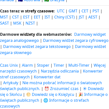
Czas teraz w
strefy czasowe
:
UTC
|
GMT
|
CET
|
PST
|
MST
|
CST
|
EST
|
EET
|
IST
|
Chiny (CST)
|
JST
|
AEST
|
SAST
|
MSK
|
NZST
|
Darmowe
widżety
dla webmasterów:
Darmowy widget
zegara analogowego
|
Darmowy widżet zegara cyfrowego
|
Darmowy widżet zegara tekstowego
|
Darmowy widżet
zegara słownego
Czas Unix
|
Alarm
|
Stoper
|
Timer
|
Multi-Timer
|
Więcej
narzędzi czasowych
|
Narzędzia odliczania
|
Konwerter
stref czasowych
|
Konwerter dat
|
Artykuły
|
Nie można pobrać informacji o światowych
świętach publicznych.
|
⏰ Zrozumieć czas
|
☀️ Dowiedz
się o Słońcu
|
🌕 Dowiedz się o Księżycu
|
🎉 Informacje o
świętach publicznych
|
🌐 Informacje o strefach
czasowych