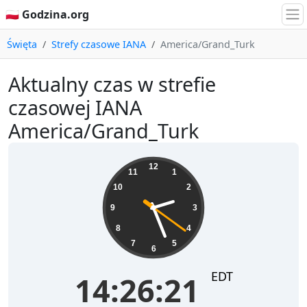
🇵🇱 Godzina.org
Święta
Strefy czasowe IANA
America/Grand_Turk
Aktualny czas w strefie
czasowej IANA
America/Grand_Turk
14:26:21
12
11
1
10
2
9
3
8
4
7
5
6
EDT
14:26:21