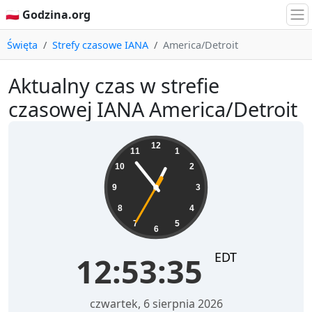
🇵🇱 Godzina.org
Święta
Strefy czasowe IANA
America/Detroit
Aktualny czas w strefie
czasowej IANA America/Detroit
12:53:35
12
11
1
10
2
9
3
8
4
7
5
6
EDT
12:53:35
czwartek, 6 sierpnia 2026