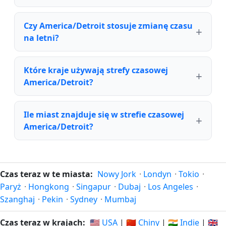
Czy America/Detroit stosuje zmianę czasu
na letni?
Które kraje używają strefy czasowej
America/Detroit?
Ile miast znajduje się w strefie czasowej
America/Detroit?
Czas teraz w te miasta:
Nowy Jork
·
Londyn
·
Tokio
·
Paryż
·
Hongkong
·
Singapur
·
Dubaj
·
Los Angeles
·
Szanghaj
·
Pekin
·
Sydney
·
Mumbaj
Czas teraz w krajach:
🇺🇸 USA
|
🇨🇳 Chiny
|
🇮🇳 Indie
|
🇬🇧