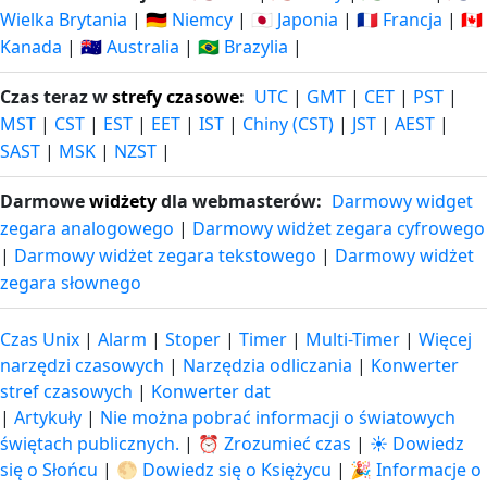
Wielka Brytania
|
🇩🇪 Niemcy
|
🇯🇵 Japonia
|
🇫🇷 Francja
|
🇨🇦
Kanada
|
🇦🇺 Australia
|
🇧🇷 Brazylia
|
Czas teraz w
strefy czasowe
:
UTC
|
GMT
|
CET
|
PST
|
MST
|
CST
|
EST
|
EET
|
IST
|
Chiny (CST)
|
JST
|
AEST
|
SAST
|
MSK
|
NZST
|
Darmowe
widżety
dla webmasterów:
Darmowy widget
zegara analogowego
|
Darmowy widżet zegara cyfrowego
|
Darmowy widżet zegara tekstowego
|
Darmowy widżet
zegara słownego
Czas Unix
|
Alarm
|
Stoper
|
Timer
|
Multi-Timer
|
Więcej
narzędzi czasowych
|
Narzędzia odliczania
|
Konwerter
stref czasowych
|
Konwerter dat
|
Artykuły
|
Nie można pobrać informacji o światowych
świętach publicznych.
|
⏰ Zrozumieć czas
|
☀️ Dowiedz
się o Słońcu
|
🌕 Dowiedz się o Księżycu
|
🎉 Informacje o