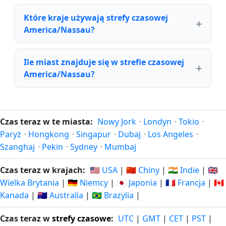
Które kraje używają strefy czasowej
America/Nassau?
Ile miast znajduje się w strefie czasowej
America/Nassau?
Czas teraz w te miasta:
Nowy Jork
·
Londyn
·
Tokio
·
Paryż
·
Hongkong
·
Singapur
·
Dubaj
·
Los Angeles
·
Szanghaj
·
Pekin
·
Sydney
·
Mumbaj
Czas teraz w krajach:
🇺🇸 USA
|
🇨🇳 Chiny
|
🇮🇳 Indie
|
🇬🇧
Wielka Brytania
|
🇩🇪 Niemcy
|
🇯🇵 Japonia
|
🇫🇷 Francja
|
🇨🇦
Kanada
|
🇦🇺 Australia
|
🇧🇷 Brazylia
|
Czas teraz w
strefy czasowe
:
UTC
|
GMT
|
CET
|
PST
|