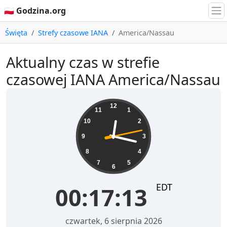
🇵🇱 Godzina.org
Święta
Strefy czasowe IANA
America/Nassau
Aktualny czas w strefie
czasowej IANA America/Nassau
00:17:14
12
11
1
10
2
9
3
8
4
7
5
6
EDT
00:17:14
czwartek, 6 sierpnia 2026