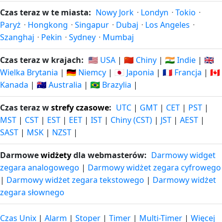
Czas teraz w te miasta:
Nowy Jork
·
Londyn
·
Tokio
·
Paryż
·
Hongkong
·
Singapur
·
Dubaj
·
Los Angeles
·
Szanghaj
·
Pekin
·
Sydney
·
Mumbaj
Czas teraz w krajach:
🇺🇸 USA
|
🇨🇳 Chiny
|
🇮🇳 Indie
|
🇬🇧
Wielka Brytania
|
🇩🇪 Niemcy
|
🇯🇵 Japonia
|
🇫🇷 Francja
|
🇨🇦
Kanada
|
🇦🇺 Australia
|
🇧🇷 Brazylia
|
Czas teraz w
strefy czasowe
:
UTC
|
GMT
|
CET
|
PST
|
MST
|
CST
|
EST
|
EET
|
IST
|
Chiny (CST)
|
JST
|
AEST
|
SAST
|
MSK
|
NZST
|
Darmowe
widżety
dla webmasterów:
Darmowy widget
zegara analogowego
|
Darmowy widżet zegara cyfrowego
|
Darmowy widżet zegara tekstowego
|
Darmowy widżet
zegara słownego
Czas Unix
|
Alarm
|
Stoper
|
Timer
|
Multi-Timer
|
Więcej