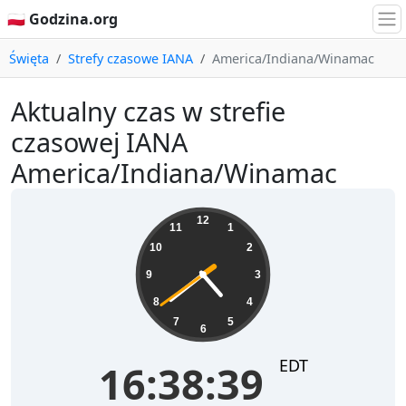
🇵🇱 Godzina.org
Święta
Strefy czasowe IANA
America/Indiana/Winamac
Aktualny czas w strefie
czasowej IANA
America/Indiana/Winamac
16:38:40
12
11
1
10
2
9
3
8
4
7
5
6
EDT
16:38:40