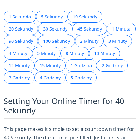
1 Sekunda
5 Sekundy
10 Sekundy
20 Sekundy
30 Sekundy
45 Sekundy
1 Minuta
90 Sekundy
100 Sekundy
2 Minuty
3 Minuty
4 Minuty
5 Minuty
8 Minuty
10 Minuty
12 Minuty
15 Minuty
1 Godzina
2 Godziny
3 Godziny
4 Godziny
5 Godziny
Setting Your Online Timer for 40
Sekundy
This page makes it simple to set a countdown timer for
40 Sekundy. The duration is pre-filled. Just click 'Start