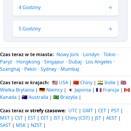
4 Godziny
5 Godziny
Czas teraz w te miasta:
Nowy Jork
·
Londyn
·
Tokio
·
Paryż
·
Hongkong
·
Singapur
·
Dubaj
·
Los Angeles
·
Szanghaj
·
Pekin
·
Sydney
·
Mumbaj
Czas teraz w krajach:
🇺🇸 USA
|
🇨🇳 Chiny
|
🇮🇳 Indie
|
🇬🇧
Wielka Brytania
|
🇩🇪 Niemcy
|
🇯🇵 Japonia
|
🇫🇷 Francja
|
🇨🇦
Kanada
|
🇦🇺 Australia
|
🇧🇷 Brazylia
|
Czas teraz w
strefy czasowe
:
UTC
|
GMT
|
CET
|
PST
|
MST
|
CST
|
EST
|
EET
|
IST
|
Chiny (CST)
|
JST
|
AEST
|
SAST
|
MSK
|
NZST
|