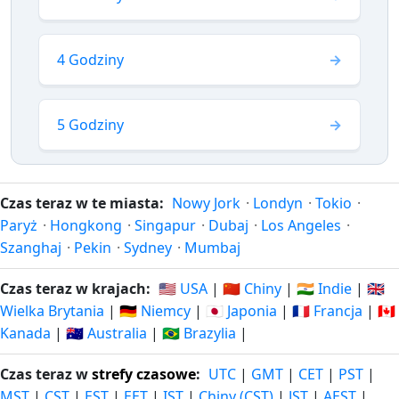
4 Godziny
5 Godziny
Czas teraz w te miasta:
Nowy Jork
·
Londyn
·
Tokio
·
Paryż
·
Hongkong
·
Singapur
·
Dubaj
·
Los Angeles
·
Szanghaj
·
Pekin
·
Sydney
·
Mumbaj
Czas teraz w krajach:
🇺🇸 USA
|
🇨🇳 Chiny
|
🇮🇳 Indie
|
🇬🇧
Wielka Brytania
|
🇩🇪 Niemcy
|
🇯🇵 Japonia
|
🇫🇷 Francja
|
🇨🇦
Kanada
|
🇦🇺 Australia
|
🇧🇷 Brazylia
|
Czas teraz w
strefy czasowe
:
UTC
|
GMT
|
CET
|
PST
|
MST
|
CST
|
EST
|
EET
|
IST
|
Chiny (CST)
|
JST
|
AEST
|