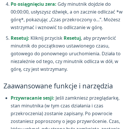
Po osiągnięciu zera:
Gdy minutnik dojdzie do
00:00:00, usłyszysz dźwięk, a on zacznie odliczać *w
górę*, pokazując „Czas przekroczony o...”. Możesz
wstrzymać i wznowić to odliczanie w górę.
Resetuj:
Kliknij przycisk
Resetuj
, aby przywrócić
minutnik do początkowo ustawionego czasu,
gotowego do ponownego uruchomienia. Działa to
niezależnie od tego, czy minutnik odlicza w dół, w
górę, czy jest wstrzymany.
Zaawansowane funkcje i narzędzia
Przywracanie sesji:
Jeśli zamkniesz przeglądarkę,
stan minutnika (w tym czas działania i czas
przekroczenia) zostanie zapisany. Po powrocie
zostaniesz poproszony o jego przywrócenie. Czas,
który upłynął, gdy strona była zamknięta, zostanie