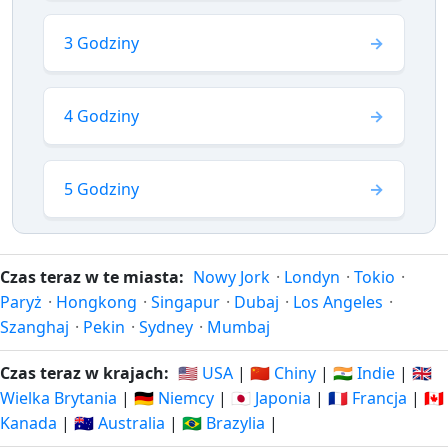
3 Godziny
4 Godziny
5 Godziny
Czas teraz w te miasta:
Nowy Jork
·
Londyn
·
Tokio
·
Paryż
·
Hongkong
·
Singapur
·
Dubaj
·
Los Angeles
·
Szanghaj
·
Pekin
·
Sydney
·
Mumbaj
Czas teraz w krajach:
🇺🇸 USA
|
🇨🇳 Chiny
|
🇮🇳 Indie
|
🇬🇧
Wielka Brytania
|
🇩🇪 Niemcy
|
🇯🇵 Japonia
|
🇫🇷 Francja
|
🇨🇦
Kanada
|
🇦🇺 Australia
|
🇧🇷 Brazylia
|