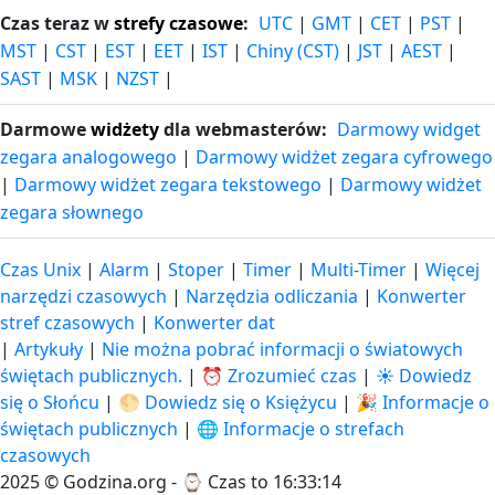
Czas teraz w
strefy czasowe
:
UTC
|
GMT
|
CET
|
PST
|
MST
|
CST
|
EST
|
EET
|
IST
|
Chiny (CST)
|
JST
|
AEST
|
SAST
|
MSK
|
NZST
|
Darmowe
widżety
dla webmasterów:
Darmowy widget
zegara analogowego
|
Darmowy widżet zegara cyfrowego
|
Darmowy widżet zegara tekstowego
|
Darmowy widżet
zegara słownego
Czas Unix
|
Alarm
|
Stoper
|
Timer
|
Multi-Timer
|
Więcej
narzędzi czasowych
|
Narzędzia odliczania
|
Konwerter
stref czasowych
|
Konwerter dat
|
Artykuły
|
Nie można pobrać informacji o światowych
świętach publicznych.
|
⏰ Zrozumieć czas
|
☀️ Dowiedz
się o Słońcu
|
🌕 Dowiedz się o Księżycu
|
🎉 Informacje o
świętach publicznych
|
🌐 Informacje o strefach
czasowych
2025 © Godzina.org - ⌚
Czas to 16:33:14