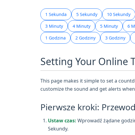
1 Sekunda
5 Sekundy
10 Sekundy
3 Minuty
4 Minuty
5 Minuty
6 M
1 Godzina
2 Godziny
3 Godziny
Setting Your Online 
This page makes it simple to set a countdo
customize the sound and get alerts when 
Pierwsze kroki: Przewod
Ustaw czas:
Wprowadź żądane godziny,
Sekundy.