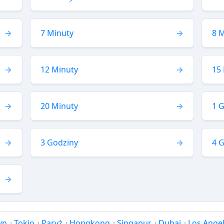
7 Minuty
8 
12 Minuty
15
20 Minuty
1 
3 Godziny
4 
yn
·
Tokio
·
Paryż
·
Hongkong
·
Singapur
·
Dubaj
·
Los Ange