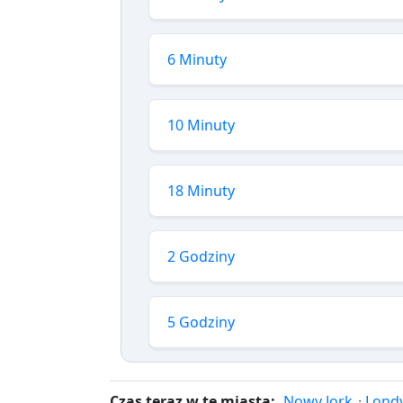
6 Minuty
10 Minuty
18 Minuty
2 Godziny
5 Godziny
Czas teraz w te miasta:
Nowy Jork
·
Lond