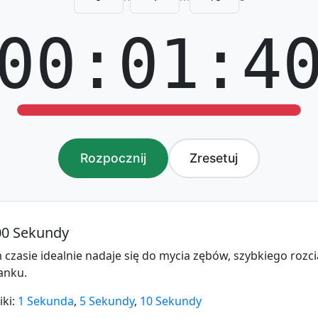
00:01:4
Rozpocznij
Zresetuj
00 Sekundy
m czasie idealnie nadaje się do mycia zębów, szybkiego rozc
anku.
iki:
1 Sekunda
,
5 Sekundy
,
10 Sekundy