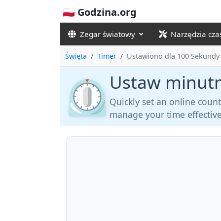
🇵🇱 Godzina.org
Zegar światowy
Narzędzia cz
Święta
Timer
Ustawiono dla 100 Sekundy
Ustaw minutn
⏲️
Quickly set an online coun
manage your time effective