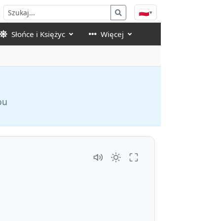
🇵🇱
▾
Słońce i Księżyc
Więcej
ou