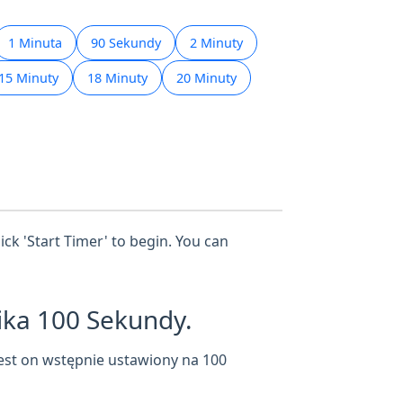
1 Minuta
90 Sekundy
2 Minuty
15 Minuty
18 Minuty
20 Minuty
ick 'Start Timer' to begin. You can
ika 100 Sekundy.
est on wstępnie ustawiony na 100