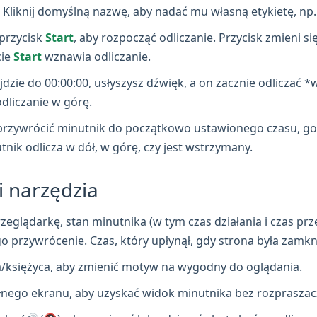
Kliknij domyślną nazwę, aby nadać mu własną etykietę, np.
 przycisk
Start
, aby rozpocząć odliczanie. Przycisk zmieni si
cie
Start
wznawia odliczanie.
dzie do 00:00:00, usłyszysz dźwięk, a on zacznie odliczać 
odliczanie w górę.
 przywrócić minutnik do początkowo ustawionego czasu, 
utnik odlicza w dół, w górę, czy jest wstrzymany.
 narzędzia
zeglądarkę, stan minutnika (w tym czas działania i czas prz
 przywrócenie. Czas, który upłynął, gdy strona była zamkn
a/księżyca, aby zmienić motyw na wygodny do oglądania.
ełnego ekranu, aby uzyskać widok minutnika bez rozpraszac