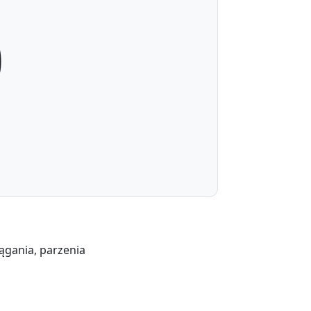
0
iągania, parzenia