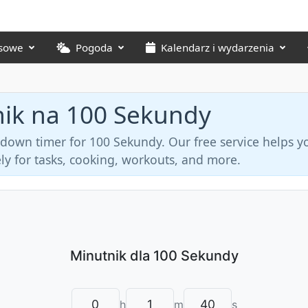
asowe
Pogoda
Kalendarz i wydarzenia
ik na 100 Sekundy
tdown timer for 100 Sekundy. Our free service helps y
ly for tasks, cooking, workouts, and more.
h
m
s