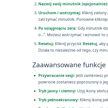
Nazwij swój minutnik (opcjonalnie):
Uruchom i wstrzymaj:
Kliknij zielony
zatrzymać minutnik. Ponowne kliknię
Po osiągnięciu zera:
Gdy minutnik doj
o...”. Możesz wstrzymać i wznowić to 
Resetuj:
Kliknij przycisk
Resetuj
, aby
Działa to niezależnie od tego, czy min
Zaawansowane funkcje i
Przywracanie sesji:
Jeśli zamkniesz pr
powrocie zostaniesz poproszony o jego
Tryb jasny i ciemny:
Użyj ikony słońc
Tryb pełnoekranowy:
Kliknij ikonę p