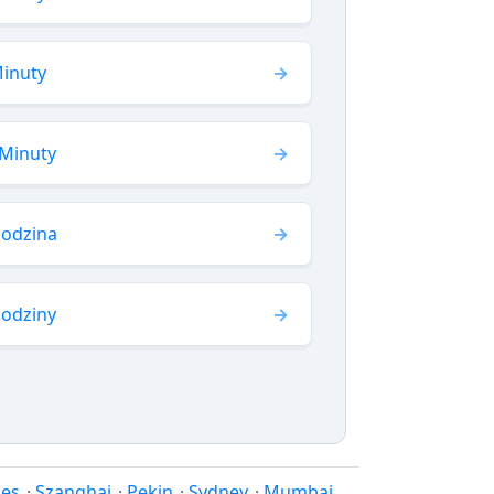
Minuty
 Minuty
Godzina
Godziny
les
·
Szanghaj
·
Pekin
·
Sydney
·
Mumbaj