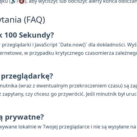
ku (🔊/🔇), aby wyciszyć lub odciszyć alerty końca odliczan
tania (FAQ)
ik 100 Sekundy?
rzeglądarki i JavaScript `Date.now()` dla dokładności. Wyś
 internetowe, w przypadku krytycznego czasomierza zależneg
ę przeglądarkę?
inutnika (wraz z ewentualnym przekroczeniem czasu) są zap
apytany, czy chcesz go przywrócić. Jeśli minutnik był uru
ą prywatne?
ywane lokalnie w Twojej przeglądarce i nie są wysyłane na