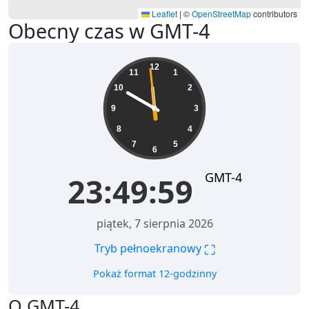
Leaflet
|
©
OpenStreetMap
contributors
Obecny czas w GMT-4
23:49:59
12
11
1
10
2
9
3
8
4
7
5
6
GMT-4
23:49:59
piątek, 7 sierpnia 2026
⛶
Tryb pełnoekranowy
Pokaż format 12-godzinny
O GMT-4