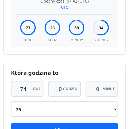
Obecny czas:
07:42
(UTC)
UTC
73
23
58
34
DNI
GODZ
MINUTY
SEKUNDY
Która godzina to
DNI
GODZIN
MINUT