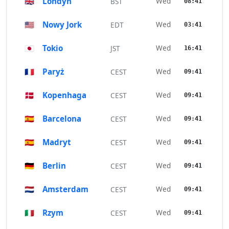
🇬🇧
Londyn
Wed
BST
08:41
🇺🇸
Nowy Jork
Wed
EDT
03:41
🇯🇵
Tokio
Wed
JST
16:41
🇫🇷
Paryż
Wed
CEST
09:41
🇩🇰
Kopenhaga
Wed
CEST
09:41
🇪🇸
Barcelona
Wed
CEST
09:41
🇪🇸
Madryt
Wed
CEST
09:41
🇩🇪
Berlin
Wed
CEST
09:41
🇳🇱
Amsterdam
Wed
CEST
09:41
🇮🇹
Rzym
Wed
CEST
09:41