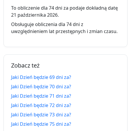
62
62 dni
To obliczenie dla 74 dni za podaje dokładną datę
7.06.2026
dni
9.10.2026
temu
21 października 2026.
za
Obsługuje obliczenia dla 74 dni z
63
uwzględnieniem lat przestępnych i zmian czasu.
63 dni
6.06.2026
dni
10.10.2026
temu
za
64
64 dni
5.06.2026
dni
11.10.2026
Zobacz też
temu
za
Jaki Dzień będzie 69 dni za?
65
65 dni
Jaki Dzień będzie 70 dni za?
4.06.2026
dni
12.10.2026
temu
Jaki Dzień będzie 71 dni za?
za
Jaki Dzień będzie 72 dni za?
66
66 dni
Jaki Dzień będzie 73 dni za?
3.06.2026
dni
13.10.2026
temu
za
Jaki Dzień będzie 75 dni za?