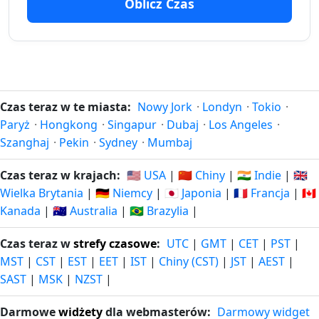
Oblicz Czas
72
72 dni
28.05.2026
dni
19.10.2026
temu
za
73
73 dni
27.05.2026
dni
20.10.2026
Czas teraz w te miasta:
Nowy Jork
·
Londyn
·
Tokio
·
temu
za
Paryż
·
Hongkong
·
Singapur
·
Dubaj
·
Los Angeles
·
Szanghaj
·
Pekin
·
Sydney
·
Mumbaj
74
74 dni
26.05.2026
dni
21.10.2026
Czas teraz w krajach:
🇺🇸 USA
|
🇨🇳 Chiny
|
🇮🇳 Indie
|
🇬🇧
temu
za
Wielka Brytania
|
🇩🇪 Niemcy
|
🇯🇵 Japonia
|
🇫🇷 Francja
|
🇨🇦
Kanada
|
🇦🇺 Australia
|
🇧🇷 Brazylia
|
75
75 dni
25.05.2026
dni
22.10.2026
temu
Czas teraz w
strefy czasowe
:
UTC
|
GMT
|
CET
|
PST
|
za
MST
|
CST
|
EST
|
EET
|
IST
|
Chiny (CST)
|
JST
|
AEST
|
SAST
|
MSK
|
NZST
|
76
76 dni
24.05.2026
dni
23.10.2026
temu
Darmowe
widżety
dla webmasterów:
Darmowy widget
za