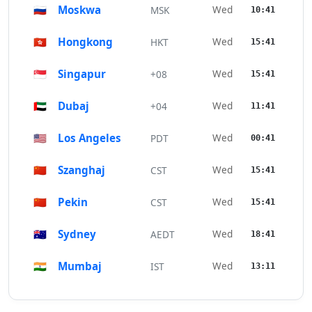
🇷🇺
Moskwa
Wed
MSK
10:41
🇭🇰
Hongkong
Wed
HKT
15:41
🇸🇬
Singapur
Wed
+08
15:41
🇦🇪
Dubaj
Wed
+04
11:41
🇺🇸
Los Angeles
Wed
PDT
00:41
🇨🇳
Szanghaj
Wed
CST
15:41
🇨🇳
Pekin
Wed
CST
15:41
🇦🇺
Sydney
Wed
AEDT
18:41
🇮🇳
Mumbaj
Wed
IST
13:11