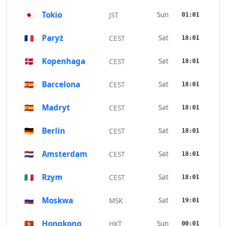
🇯🇵
Tokio
Sun
JST
01:01
🇫🇷
Paryż
Sat
CEST
18:01
🇩🇰
Kopenhaga
Sat
CEST
18:01
🇪🇸
Barcelona
Sat
CEST
18:01
🇪🇸
Madryt
Sat
CEST
18:01
🇩🇪
Berlin
Sat
CEST
18:01
🇳🇱
Amsterdam
Sat
CEST
18:01
🇮🇹
Rzym
Sat
CEST
18:01
🇷🇺
Moskwa
Sat
MSK
19:01
🇭🇰
Hongkong
Sun
HKT
00:01