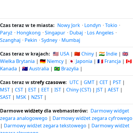
temu
za
68
68 dni
31.05.2026
dni
14.10.2026
Czas teraz w te miasta:
Nowy Jork
·
Londyn
·
Tokio
·
temu
za
Paryż
·
Hongkong
·
Singapur
·
Dubaj
·
Los Angeles
·
Szanghaj
·
Pekin
·
Sydney
·
Mumbaj
69
69 dni
30.05.2026
dni
15.10.2026
Czas teraz w krajach:
🇺🇸 USA
|
🇨🇳 Chiny
|
🇮🇳 Indie
|
🇬🇧
temu
za
Wielka Brytania
|
🇩🇪 Niemcy
|
🇯🇵 Japonia
|
🇫🇷 Francja
|
🇨🇦
Kanada
|
🇦🇺 Australia
|
🇧🇷 Brazylia
|
70
70 dni
29.05.2026
dni
16.10.2026
temu
Czas teraz w
strefy czasowe
:
UTC
|
GMT
|
CET
|
PST
|
za
MST
|
CST
|
EST
|
EET
|
IST
|
Chiny (CST)
|
JST
|
AEST
|
SAST
|
MSK
|
NZST
|
71
71 dni
28.05.2026
dni
17.10.2026
temu
Darmowe
widżety
dla webmasterów:
Darmowy widget
za
zegara analogowego
|
Darmowy widżet zegara cyfrowego
|
Darmowy widżet zegara tekstowego
|
Darmowy widżet
72
72 dni