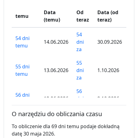
Data
Od
Data (od
temu
(temu)
teraz
teraz)
54
54 dni
14.06.2026
dni
30.09.2026
temu
za
55
55 dni
13.06.2026
dni
1.10.2026
temu
za
56
56 dni
12.06.2026
dni
2.10.2026
temu
za
O narzędziu do obliczania czasu
57
57 dni
To obliczenie dla 69 dni temu podaje dokładną
11.06.2026
dni
3.10.2026
temu
datę 30 maja 2026.
za