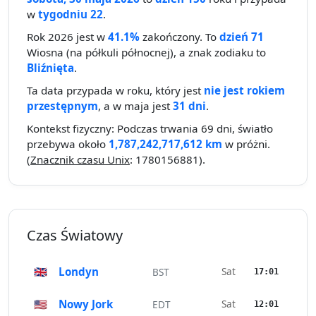
w
tygodniu 22
.
Rok 2026 jest w
41.1%
zakończony. To
dzień 71
Wiosna (na półkuli północnej), a znak zodiaku to
Bliźnięta
.
Ta data przypada w roku, który jest
nie jest rokiem
przestępnym
, a w maja jest
31 dni
.
Kontekst fizyczny: Podczas trwania 69 dni, światło
przebywa około
1,787,242,717,612 km
w próżni.
(
Znacznik czasu Unix
: 1780156881).
Czas Światowy
🇬🇧
Londyn
Sat
BST
17:01
🇺🇸
Nowy Jork
Sat
EDT
12:01