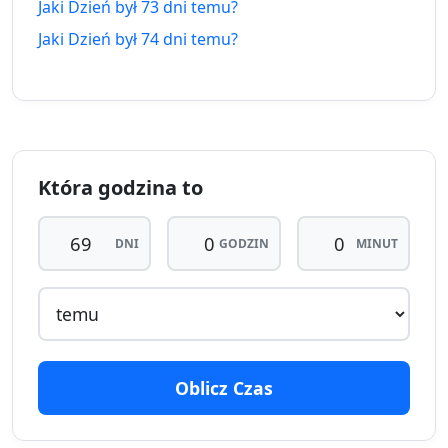
za
Jaki Dzień był 73 dni temu?
Jaki Dzień był 74 dni temu?
63
63 dni
5.06.2026
dni
9.10.2026
temu
za
64
64 dni
4.06.2026
dni
10.10.2026
temu
za
Która godzina to
65
65 dni
DNI
GODZIN
MINUT
3.06.2026
dni
11.10.2026
temu
za
66
66 dni
2.06.2026
dni
12.10.2026
temu
za
Oblicz Czas
67
67 dni
1.06.2026
dni
13.10.2026