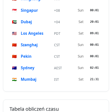
🇸🇬
Singapur
Sun
+08
00:01
🇦🇪
Dubaj
Sat
+04
20:01
🇺🇸
Los Angeles
Sat
PDT
09:01
🇨🇳
Szanghaj
Sun
CST
00:01
🇨🇳
Pekin
Sun
CST
00:01
🇦🇺
Sydney
Sun
AEST
02:01
🇮🇳
Mumbaj
Sat
IST
21:31
Tabela obliczeń czasu