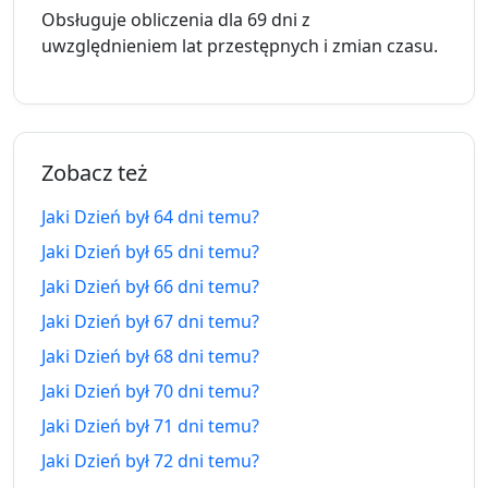
Obsługuje obliczenia dla 69 dni z
58
uwzględnieniem lat przestępnych i zmian czasu.
58 dni
10.06.2026
dni
4.10.2026
temu
za
59
59 dni
9.06.2026
dni
5.10.2026
Zobacz też
temu
za
Jaki Dzień był 64 dni temu?
60
60 dni
Jaki Dzień był 65 dni temu?
8.06.2026
dni
6.10.2026
temu
Jaki Dzień był 66 dni temu?
za
Jaki Dzień był 67 dni temu?
61
61 dni
Jaki Dzień był 68 dni temu?
7.06.2026
dni
7.10.2026
temu
za
Jaki Dzień był 70 dni temu?
Jaki Dzień był 71 dni temu?
62
62 dni
Jaki Dzień był 72 dni temu?
6.06.2026
dni
8.10.2026
temu