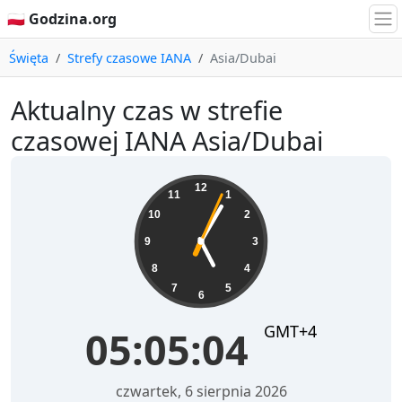
🇵🇱 Godzina.org
Święta
Strefy czasowe IANA
Asia/Dubai
Aktualny czas w strefie
czasowej IANA Asia/Dubai
05:05:05
12
11
1
10
2
9
3
8
4
7
5
6
GMT+4
05:05:05
czwartek, 6 sierpnia 2026