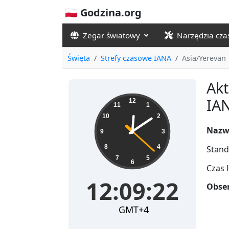
🇵🇱 Godzina.org
Zegar światowy
Narzędzia cz
Święta
Strefy czasowe IANA
Asia/Yerevan
Akt
12:09:22
IAN
12
11
1
10
2
Nazw
9
3
8
4
Stand
7
5
6
Czas 
12:09:22
Obser
GMT+4