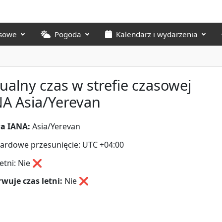
asowe
Pogoda
Kalendarz i wydarzenia
ualny czas w strefie czasowej
A Asia/Yerevan
a IANA:
Asia/Yerevan
ardowe przesunięcie: UTC +04:00
letni: Nie ❌
wuje czas letni:
Nie
❌