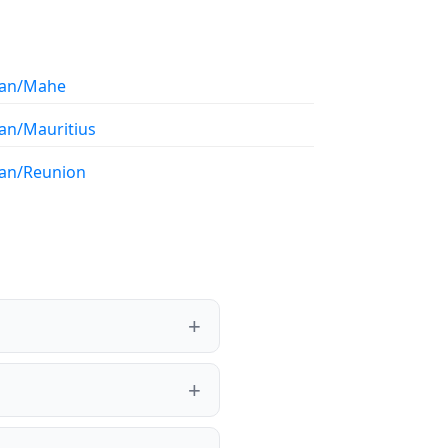
ian/Mahe
ian/Mauritius
ian/Reunion