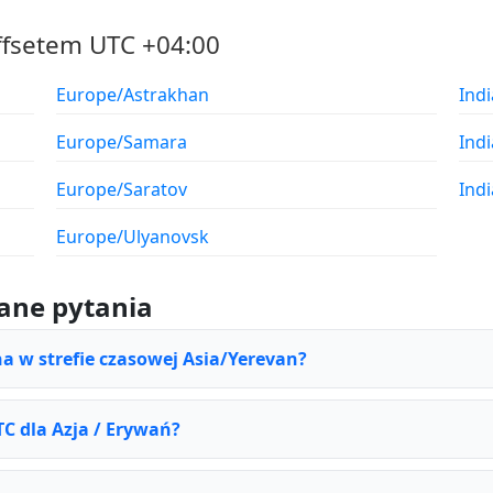
ffsetem UTC +04:00
Europe/Astrakhan
Ind
Europe/Samara
Ind
Europe/Saratov
Ind
Europe/Ulyanovsk
ane pytania
na w strefie czasowej Asia/Yerevan?
TC dla Azja / Erywań?