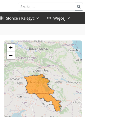
Słońce i Księżyc
Więcej
+
−