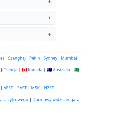
les
·
Szanghaj
·
Pekin
·
Sydney
·
Mumbaj
🇷 Francja
|
🇨🇦 Kanada
|
🇦🇺 Australia
|
🇧🇷
|
AEST
|
SAST
|
MSK
|
NZST
|
ara cyfrowego
|
Darmowy widżet zegara