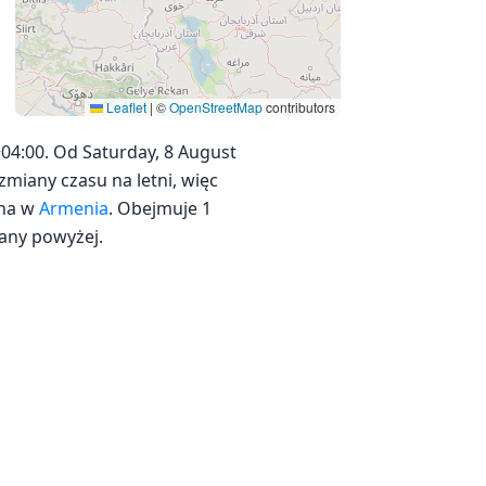
Leaflet
|
©
OpenStreetMap
contributors
04:00. Od Saturday, 8 August
 zmiany czasu na letni, więc
ana w
Armenia
. Obejmuje 1
zany powyżej.