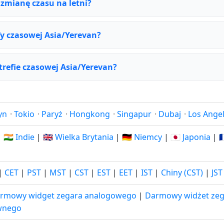
 zmianę czasu na letni?
fy czasowej Asia/Yerevan?
strefie czasowej Asia/Yerevan?
yn
·
Tokio
·
Paryż
·
Hongkong
·
Singapur
·
Dubaj
·
Los Ange
|
🇮🇳 Indie
|
🇬🇧 Wielka Brytania
|
🇩🇪 Niemcy
|
🇯🇵 Japonia
|

|
CET
|
PST
|
MST
|
CST
|
EST
|
EET
|
IST
|
Chiny (CST)
|
JST
rmowy widget zegara analogowego
|
Darmowy widżet zeg
wnego