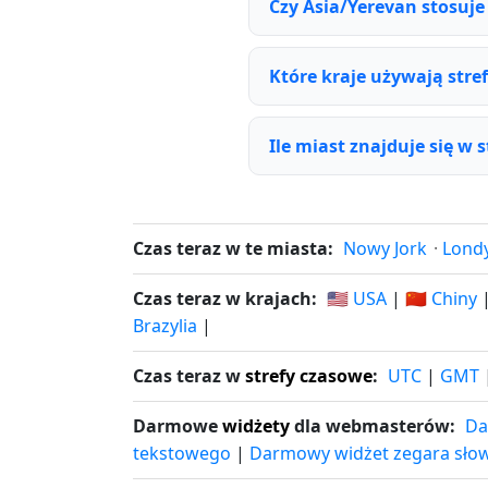
Czy Asia/Yerevan stosuje
Które kraje używają stre
Ile miast znajduje się w 
Czas teraz w te miasta:
Nowy Jork
·
Lond
Czas teraz w krajach:
🇺🇸 USA
|
🇨🇳 Chiny
Brazylia
|
Czas teraz w
strefy czasowe
:
UTC
|
GMT
Darmowe
widżety
dla webmasterów:
Da
tekstowego
|
Darmowy widżet zegara sło