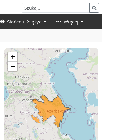
Słońce i Księżyc
Więcej
+
−