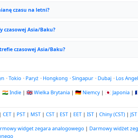
ianę czasu na letni?
fy czasowej Asia/Baku?
strefie czasowej Asia/Baku?
yn
·
Tokio
·
Paryż
·
Hongkong
·
Singapur
·
Dubaj
·
Los Ange
|
🇮🇳 Indie
|
🇬🇧 Wielka Brytania
|
🇩🇪 Niemcy
|
🇯🇵 Japonia
|

|
CET
|
PST
|
MST
|
CST
|
EST
|
EET
|
IST
|
Chiny (CST)
|
JST
rmowy widget zegara analogowego
|
Darmowy widżet zeg
wnego