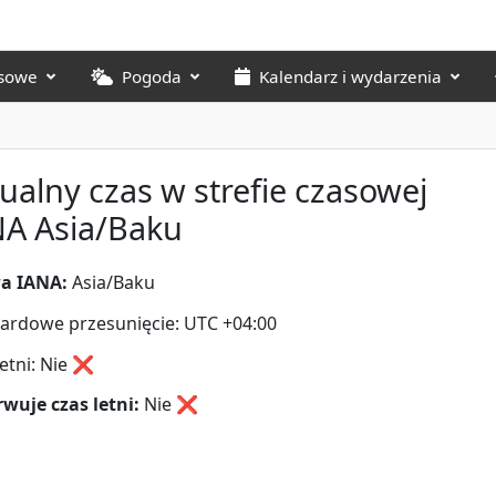
asowe
Pogoda
Kalendarz i wydarzenia
ualny czas w strefie czasowej
NA Asia/Baku
a IANA:
Asia/Baku
ardowe przesunięcie: UTC +04:00
letni: Nie ❌
wuje czas letni:
Nie
❌