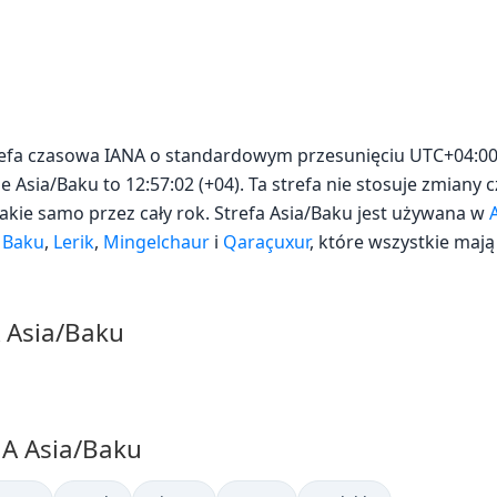
trefa czasowa IANA o standardowym przesunięciu UTC+04:00.
e Asia/Baku to 12:57:02 (+04). Ta strefa nie stosuje zmiany cz
akie samo przez cały rok. Strefa Asia/Baku jest używana w
k
Baku
,
Lerik
,
Mingelchaur
i
Qaraçuxur
, które wszystkie mają
A Asia/Baku
NA Asia/Baku