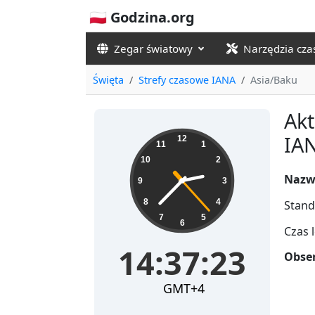
🇵🇱 Godzina.org
Zegar światowy
Narzędzia cz
Święta
Strefy czasowe IANA
Asia/Baku
Akt
14:37:24
IA
12
11
1
10
2
Nazw
9
3
8
4
Stand
7
5
6
Czas 
14:37:24
Obser
GMT+4