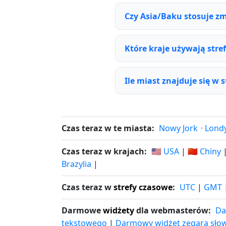
Czy Asia/Baku stosuje zm
Które kraje używają stre
Ile miast znajduje się w 
Czas teraz w te miasta:
Nowy Jork
·
Lond
Czas teraz w krajach:
🇺🇸 USA
|
🇨🇳 Chiny
Brazylia
|
Czas teraz w
strefy czasowe
:
UTC
|
GMT
Darmowe
widżety
dla webmasterów:
Da
tekstowego
|
Darmowy widżet zegara sło