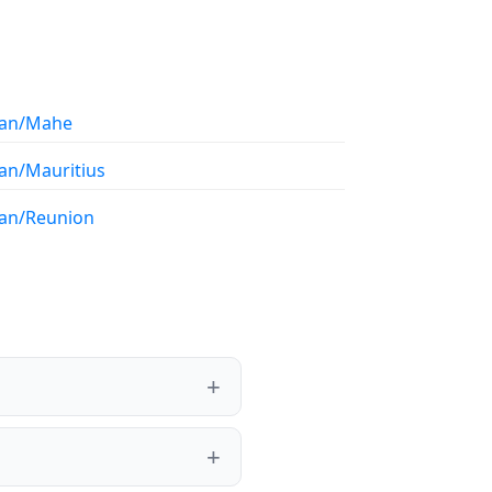
ian/Mahe
ian/Mauritius
ian/Reunion