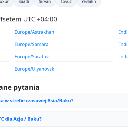
uxur
Saatlı
Şirvan
Tovuz
Yevlakh
ffsetem UTC +04:00
Europe/Astrakhan
Ind
Europe/Samara
Ind
Europe/Saratov
Ind
Europe/Ulyanovsk
ane pytania
na w strefie czasowej Asia/Baku?
TC dla Azja / Baku?