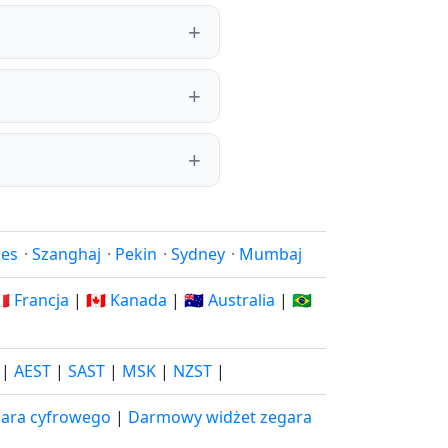
les
·
Szanghaj
·
Pekin
·
Sydney
·
Mumbaj
🇷 Francja
|
🇨🇦 Kanada
|
🇦🇺 Australia
|
🇧🇷
|
AEST
|
SAST
|
MSK
|
NZST
|
ara cyfrowego
|
Darmowy widżet zegara