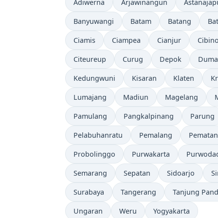
Adiwerna
Arjawinangun
Astanajap
Banyuwangi
Batam
Batang
Ba
Ciamis
Ciampea
Cianjur
Cibin
Citeureup
Curug
Depok
Duma
Kedungwuni
Kisaran
Klaten
K
Lumajang
Madiun
Magelang
Pamulang
Pangkalpinang
Parung
Pelabuhanratu
Pemalang
Pematan
Probolinggo
Purwakarta
Purwoda
Semarang
Sepatan
Sidoarjo
S
Surabaya
Tangerang
Tanjung Pan
Ungaran
Weru
Yogyakarta