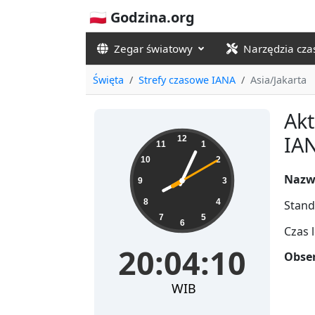
🇵🇱 Godzina.org
Zegar światowy
Narzędzia cz
Święta
Strefy czasowe IANA
Asia/Jakarta
Akt
20:04:10
IAN
12
11
1
10
2
Nazw
9
3
8
4
Stand
7
5
6
Czas 
20:04:10
Obser
WIB