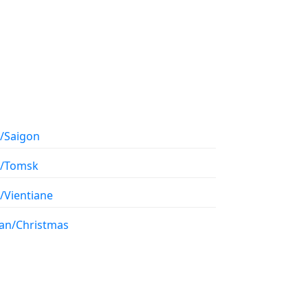
a/Saigon
a/Tomsk
/Vientiane
ian/Christmas