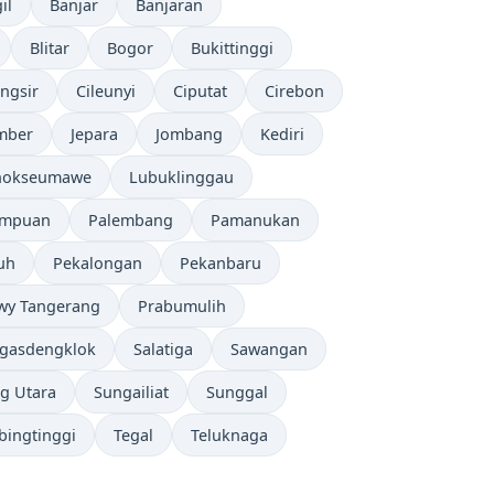
il
Banjar
Banjaran
Blitar
Bogor
Bukittinggi
ungsir
Cileunyi
Ciputat
Cirebon
mber
Jepara
Jombang
Kediri
hokseumawe
Lubuklinggau
empuan
Palembang
Pamanukan
uh
Pekalongan
Pekanbaru
wy Tangerang
Prabumulih
gasdengklok
Salatiga
Sawangan
g Utara
Sungailiat
Sunggal
bingtinggi
Tegal
Teluknaga