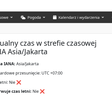
asowe
Pogoda
Kalendarz i wydarzenia
ualny czas w strefie czasowej
A Asia/Jakarta
a IANA:
Asia/Jakarta
ardowe przesunięcie: UTC +07:00
letni: Nie ❌
wuje czas letni:
Nie
❌