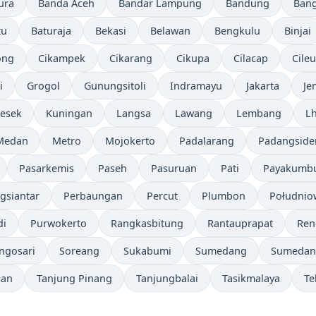
ura
Banda Aceh
Bandar Lampung
Bandung
Bang
tu
Baturaja
Bekasi
Belawan
Bengkulu
Binjai
ong
Cikampek
Cikarang
Cikupa
Cilacap
Cile
i
Grogol
Gunungsitoli
Indramayu
Jakarta
Je
resek
Kuningan
Langsa
Lawang
Lembang
L
Medan
Metro
Mojokerto
Padalarang
Padangsid
Pasarkemis
Paseh
Pasuruan
Pati
Payakumb
gsiantar
Perbaungan
Percut
Plumbon
Południo
di
Purwokerto
Rangkasbitung
Rantauprapat
Ren
ingosari
Soreang
Sukabumi
Sumedang
Sumedan
dan
Tanjung Pinang
Tanjungbalai
Tasikmalaya
Te