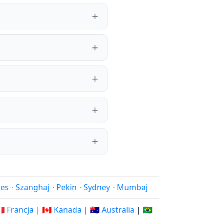
les
·
Szanghaj
·
Pekin
·
Sydney
·
Mumbaj
🇷 Francja
|
🇨🇦 Kanada
|
🇦🇺 Australia
|
🇧🇷