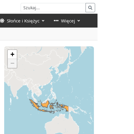
Słońce i Księżyc
Więcej
+
−