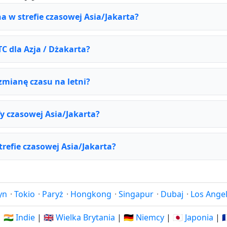
na w strefie czasowej Asia/Jakarta?
TC dla Azja / Dżakarta?
 zmianę czasu na letni?
fy czasowej Asia/Jakarta?
strefie czasowej Asia/Jakarta?
yn
·
Tokio
·
Paryż
·
Hongkong
·
Singapur
·
Dubaj
·
Los Ange
|
🇮🇳 Indie
|
🇬🇧 Wielka Brytania
|
🇩🇪 Niemcy
|
🇯🇵 Japonia
|
