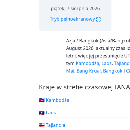
piątek, 7 sierpnia 2026
⛶
Tryb pełnoekranowy
Azja / Bangkok (Asia/Bangko
August 2026, aktualny czas lo
letni, więc jej przesunięcie 
tym
Kambodża
,
Laos
,
Tajland
Mai
,
Bang Kruai
,
Bangkok
i
C
Kraje w strefie czasowej IAN
🇰🇭 Kambodża
🇱🇦 Laos
🇹🇭 Tajlandia