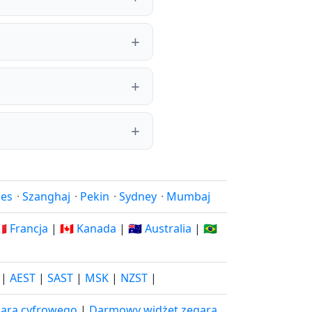
les
·
Szanghaj
·
Pekin
·
Sydney
·
Mumbaj
🇷 Francja
|
🇨🇦 Kanada
|
🇦🇺 Australia
|
🇧🇷
|
AEST
|
SAST
|
MSK
|
NZST
|
ara cyfrowego
|
Darmowy widżet zegara