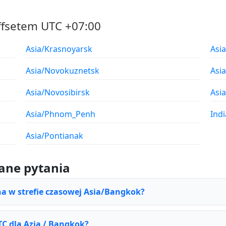
ffsetem UTC +07:00
Asia/Krasnoyarsk
Asi
Asia/Novokuznetsk
Asi
Asia/Novosibirsk
Asia
Asia/Phnom_Penh
Ind
Asia/Pontianak
ane pytania
na w strefie czasowej Asia/Bangkok?
TC dla Azja / Bangkok?