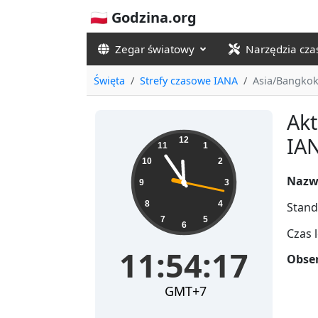
🇵🇱 Godzina.org
Zegar światowy
Narzędzia cz
Święta
Strefy czasowe IANA
Asia/Bangko
Akt
11:54:18
IA
12
11
1
10
2
Nazw
9
3
8
4
Stand
7
5
6
Czas 
11:54:18
Obser
GMT+7