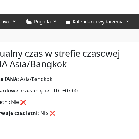
asowe
Pogoda
Kalendarz i wydarzenia
k
ualny czas w strefie czasowej
NA Asia/Bangkok
a IANA:
Asia/Bangkok
ardowe przesunięcie: UTC +07:00
letni: Nie ❌
wuje czas letni:
Nie
❌