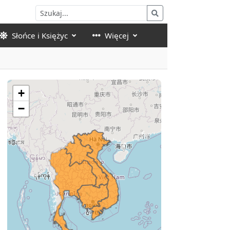
Słońce i Księżyc
Więcej
+
−