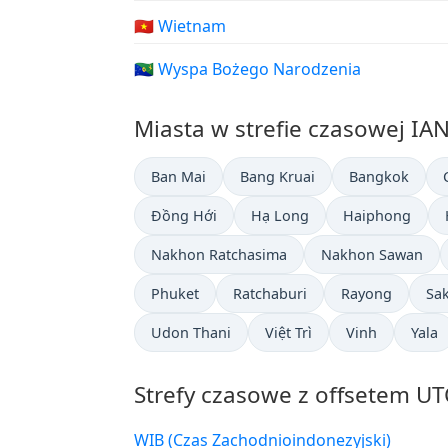
🇻🇳 Wietnam
🇨🇽 Wyspa Bożego Narodzenia
Miasta w strefie czasowej IA
Ban Mai
Bang Kruai
Bangkok
Đồng Hới
Hạ Long
Haiphong
Nakhon Ratchasima
Nakhon Sawan
Phuket
Ratchaburi
Rayong
Sa
Udon Thani
Việt Trì
Vinh
Yala
Strefy czasowe z offsetem UT
WIB (Czas Zachodnioindonezyjski)