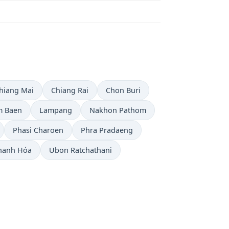
hiang Mai
Chiang Rai
Chon Buri
m Baen
Lampang
Nakhon Pathom
Phasi Charoen
Phra Pradaeng
hanh Hóa
Ubon Ratchathani