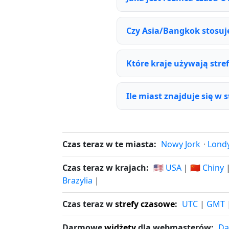
Czy Asia/Bangkok stosuje
Które kraje używają str
Ile miast znajduje się w
Czas teraz w te miasta:
Nowy Jork
·
Lond
Czas teraz w krajach:
🇺🇸 USA
|
🇨🇳 Chiny
Brazylia
|
Czas teraz w
strefy czasowe
:
UTC
|
GMT
Darmowe
widżety
dla webmasterów:
Da