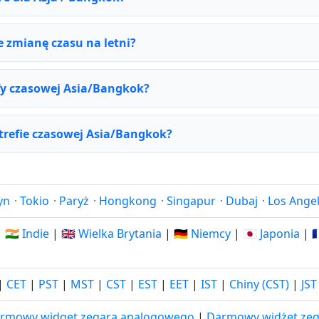
 zmianę czasu na letni?
efy czasowej Asia/Bangkok?
 strefie czasowej Asia/Bangkok?
yn
·
Tokio
·
Paryż
·
Hongkong
·
Singapur
·
Dubaj
·
Los Ange
|
🇮🇳 Indie
|
🇬🇧 Wielka Brytania
|
🇩🇪 Niemcy
|
🇯🇵 Japonia
|

|
CET
|
PST
|
MST
|
CST
|
EST
|
EET
|
IST
|
Chiny (CST)
|
JST
rmowy widget zegara analogowego
|
Darmowy widżet zeg