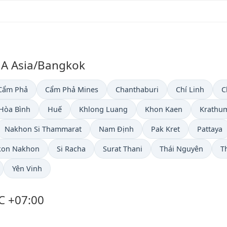
NA Asia/Bangkok
Cẩm Phả
Cẩm Phả Mines
Chanthaburi
Chí Linh
C
Hòa Bình
Huế
Khlong Luang
Khon Kaen
Krathu
Nakhon Si Thammarat
Nam Định
Pak Kret
Pattaya
kon Nakhon
Si Racha
Surat Thani
Thái Nguyên
T
Yên Vinh
C +07:00