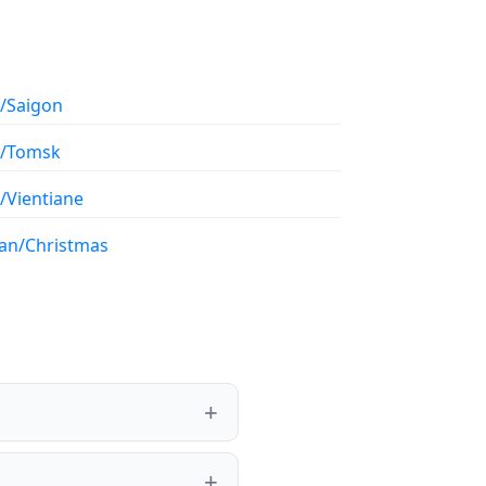
a/Saigon
a/Tomsk
/Vientiane
ian/Christmas