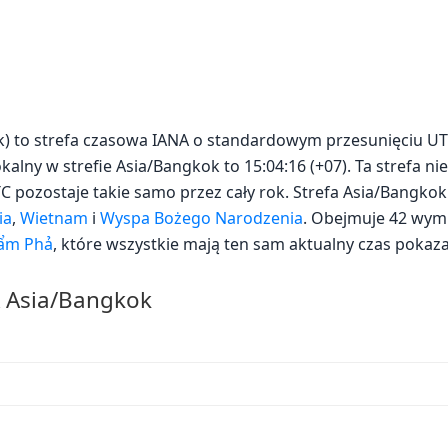
k) to strefa czasowa IANA o standardowym przesunięciu UT
kalny w strefie Asia/Bangkok to 15:04:16 (+07). Ta strefa ni
UTC pozostaje takie samo przez cały rok. Strefa Asia/Bangko
ia
,
Wietnam
i
Wyspa Bożego Narodzenia
. Obejmuje 42 wymi
ẩm Phả
, które wszystkie mają ten sam aktualny czas pokaz
A Asia/Bangkok