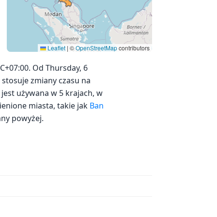
Leaflet
|
©
OpenStreetMap
contributors
C+07:00. Od Thursday, 6
e stosuje zmiany czasu na
k jest używana w 5 krajach, w
enione miasta, takie jak
Ban
any powyżej.