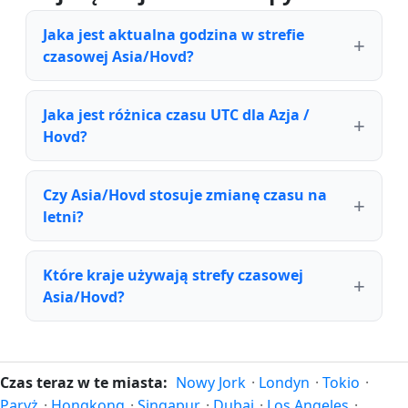
Jaka jest aktualna godzina w strefie
czasowej Asia/Hovd?
Jaka jest różnica czasu UTC dla Azja /
Hovd?
Czy Asia/Hovd stosuje zmianę czasu na
letni?
Które kraje używają strefy czasowej
Asia/Hovd?
Czas teraz w te miasta:
Nowy Jork
·
Londyn
·
Tokio
·
Paryż
·
Hongkong
·
Singapur
·
Dubaj
·
Los Angeles
·