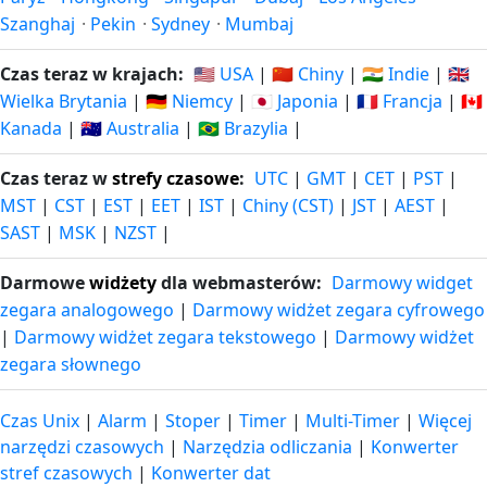
Szanghaj
·
Pekin
·
Sydney
·
Mumbaj
Czas teraz w krajach:
🇺🇸 USA
|
🇨🇳 Chiny
|
🇮🇳 Indie
|
🇬🇧
Wielka Brytania
|
🇩🇪 Niemcy
|
🇯🇵 Japonia
|
🇫🇷 Francja
|
🇨🇦
Kanada
|
🇦🇺 Australia
|
🇧🇷 Brazylia
|
Czas teraz w
strefy czasowe
:
UTC
|
GMT
|
CET
|
PST
|
MST
|
CST
|
EST
|
EET
|
IST
|
Chiny (CST)
|
JST
|
AEST
|
SAST
|
MSK
|
NZST
|
Darmowe
widżety
dla webmasterów:
Darmowy widget
zegara analogowego
|
Darmowy widżet zegara cyfrowego
|
Darmowy widżet zegara tekstowego
|
Darmowy widżet
zegara słownego
Czas Unix
|
Alarm
|
Stoper
|
Timer
|
Multi-Timer
|
Więcej
narzędzi czasowych
|
Narzędzia odliczania
|
Konwerter
stref czasowych
|
Konwerter dat