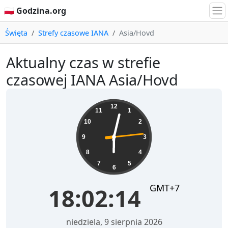
🇵🇱 Godzina.org
Święta
Strefy czasowe IANA
Asia/Hovd
Aktualny czas w strefie
czasowej IANA Asia/Hovd
18:02:14
12
11
1
10
2
9
3
8
4
7
5
6
GMT+7
18:02:14
niedziela, 9 sierpnia 2026