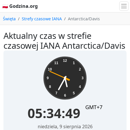
🇵🇱 Godzina.org
Święta
Strefy czasowe IANA
Antarctica/Davis
Aktualny czas w strefie
czasowej IANA Antarctica/Davis
05:34:50
12
11
1
10
2
9
3
8
4
7
5
6
GMT+7
05:34:50
niedziela, 9 sierpnia 2026