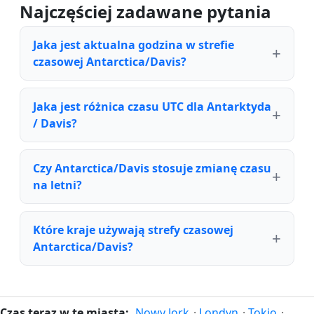
Najczęściej zadawane pytania
Jaka jest aktualna godzina w strefie
czasowej Antarctica/Davis?
Jaka jest różnica czasu UTC dla Antarktyda
/ Davis?
Czy Antarctica/Davis stosuje zmianę czasu
na letni?
Które kraje używają strefy czasowej
Antarctica/Davis?
Czas teraz w te miasta:
Nowy Jork
·
Londyn
·
Tokio
·