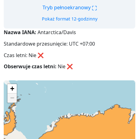
⛶
Tryb pełnoekranowy
Pokaż format 12-godzinny
Nazwa IANA:
Antarctica/Davis
Standardowe przesunięcie: UTC +07:00
Czas letni: Nie ❌
Obserwuje czas letni:
Nie
❌
+
−