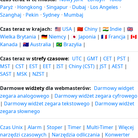
Paryż
·
Hongkong
·
Singapur
·
Dubaj
·
Los Angeles
·
Szanghaj
·
Pekin
·
Sydney
·
Mumbaj
Czas teraz w krajach:
🇺🇸 USA
|
🇨🇳 Chiny
|
🇮🇳 Indie
|
🇬🇧
Wielka Brytania
|
🇩🇪 Niemcy
|
🇯🇵 Japonia
|
🇫🇷 Francja
|
🇨🇦
Kanada
|
🇦🇺 Australia
|
🇧🇷 Brazylia
|
Czas teraz w
strefy czasowe
:
UTC
|
GMT
|
CET
|
PST
|
MST
|
CST
|
EST
|
EET
|
IST
|
Chiny (CST)
|
JST
|
AEST
|
SAST
|
MSK
|
NZST
|
Darmowe
widżety
dla webmasterów:
Darmowy widget
zegara analogowego
|
Darmowy widżet zegara cyfrowego
|
Darmowy widżet zegara tekstowego
|
Darmowy widżet
zegara słownego
Czas Unix
|
Alarm
|
Stoper
|
Timer
|
Multi-Timer
|
Więcej
narzędzi czasowych
|
Narzędzia odliczania
|
Konwerter