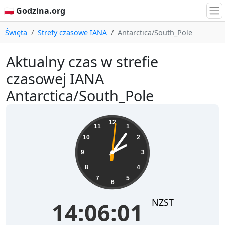
🇵🇱 Godzina.org
Święta
Strefy czasowe IANA
Antarctica/South_Pole
Aktualny czas w strefie
czasowej IANA
Antarctica/South_Pole
14:06:01
12
11
1
10
2
9
3
8
4
7
5
6
NZST
14:06:01