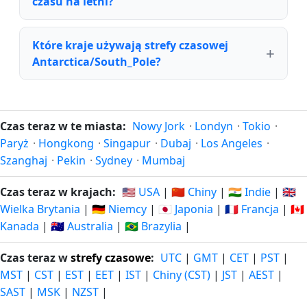
czasu na letni?
Które kraje używają strefy czasowej
Antarctica/South_Pole?
Czas teraz w te miasta:
Nowy Jork
·
Londyn
·
Tokio
·
Paryż
·
Hongkong
·
Singapur
·
Dubaj
·
Los Angeles
·
Szanghaj
·
Pekin
·
Sydney
·
Mumbaj
Czas teraz w krajach:
🇺🇸 USA
|
🇨🇳 Chiny
|
🇮🇳 Indie
|
🇬🇧
Wielka Brytania
|
🇩🇪 Niemcy
|
🇯🇵 Japonia
|
🇫🇷 Francja
|
🇨🇦
Kanada
|
🇦🇺 Australia
|
🇧🇷 Brazylia
|
Czas teraz w
strefy czasowe
:
UTC
|
GMT
|
CET
|
PST
|
MST
|
CST
|
EST
|
EET
|
IST
|
Chiny (CST)
|
JST
|
AEST
|
SAST
|
MSK
|
NZST
|