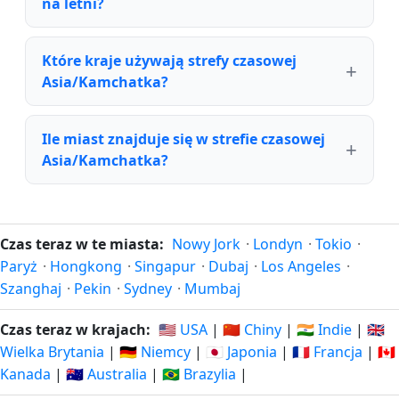
na letni?
Które kraje używają strefy czasowej
Asia/Kamchatka?
Ile miast znajduje się w strefie czasowej
Asia/Kamchatka?
Czas teraz w te miasta:
Nowy Jork
·
Londyn
·
Tokio
·
Paryż
·
Hongkong
·
Singapur
·
Dubaj
·
Los Angeles
·
Szanghaj
·
Pekin
·
Sydney
·
Mumbaj
Czas teraz w krajach:
🇺🇸 USA
|
🇨🇳 Chiny
|
🇮🇳 Indie
|
🇬🇧
Wielka Brytania
|
🇩🇪 Niemcy
|
🇯🇵 Japonia
|
🇫🇷 Francja
|
🇨🇦
Kanada
|
🇦🇺 Australia
|
🇧🇷 Brazylia
|