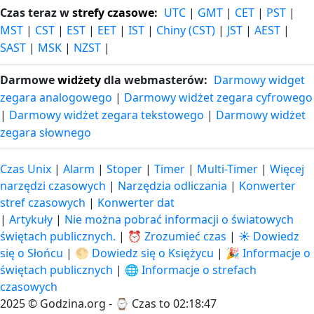
Czas teraz w
strefy czasowe
:
UTC
|
GMT
|
CET
|
PST
|
MST
|
CST
|
EST
|
EET
|
IST
|
Chiny (CST)
|
JST
|
AEST
|
SAST
|
MSK
|
NZST
|
Darmowe
widżety
dla webmasterów:
Darmowy widget
zegara analogowego
|
Darmowy widżet zegara cyfrowego
|
Darmowy widżet zegara tekstowego
|
Darmowy widżet
zegara słownego
Czas Unix
|
Alarm
|
Stoper
|
Timer
|
Multi-Timer
|
Więcej
narzędzi czasowych
|
Narzędzia odliczania
|
Konwerter
stref czasowych
|
Konwerter dat
|
Artykuły
|
Nie można pobrać informacji o światowych
świętach publicznych.
|
⏰ Zrozumieć czas
|
☀️ Dowiedz
się o Słońcu
|
🌕 Dowiedz się o Księżycu
|
🎉 Informacje o
świętach publicznych
|
🌐 Informacje o strefach
czasowych
2025 © Godzina.org - ⌚
Czas to 02:18:48