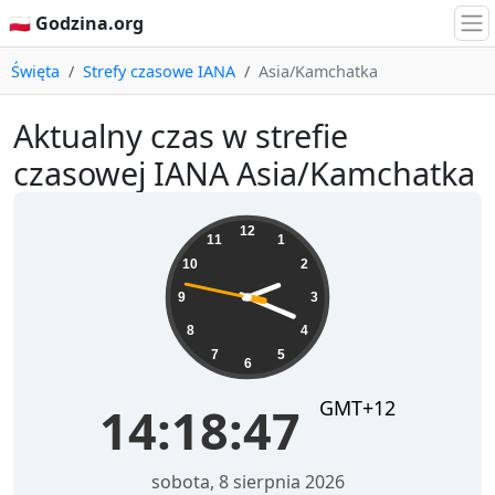
🇵🇱 Godzina.org
Święta
Strefy czasowe IANA
Asia/Kamchatka
Aktualny czas w strefie
czasowej IANA Asia/Kamchatka
14:18:47
12
11
1
10
2
9
3
8
4
7
5
6
GMT+12
14:18:47
sobota, 8 sierpnia 2026