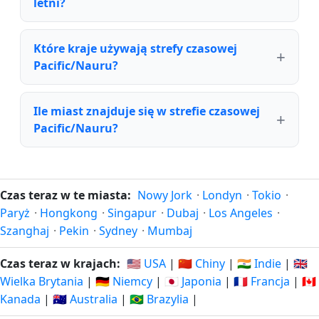
letni?
Które kraje używają strefy czasowej
Pacific/Nauru?
Ile miast znajduje się w strefie czasowej
Pacific/Nauru?
Czas teraz w te miasta:
Nowy Jork
·
Londyn
·
Tokio
·
Paryż
·
Hongkong
·
Singapur
·
Dubaj
·
Los Angeles
·
Szanghaj
·
Pekin
·
Sydney
·
Mumbaj
Czas teraz w krajach:
🇺🇸 USA
|
🇨🇳 Chiny
|
🇮🇳 Indie
|
🇬🇧
Wielka Brytania
|
🇩🇪 Niemcy
|
🇯🇵 Japonia
|
🇫🇷 Francja
|
🇨🇦
Kanada
|
🇦🇺 Australia
|
🇧🇷 Brazylia
|