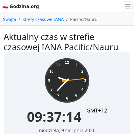
🇵🇱 Godzina.org
Święta
Strefy czasowe IANA
Pacific/Nauru
Aktualny czas w strefie
czasowej IANA Pacific/Nauru
09:37:14
12
11
1
10
2
9
3
8
4
7
5
6
GMT+12
09:37:14
niedziela, 9 sierpnia 2026