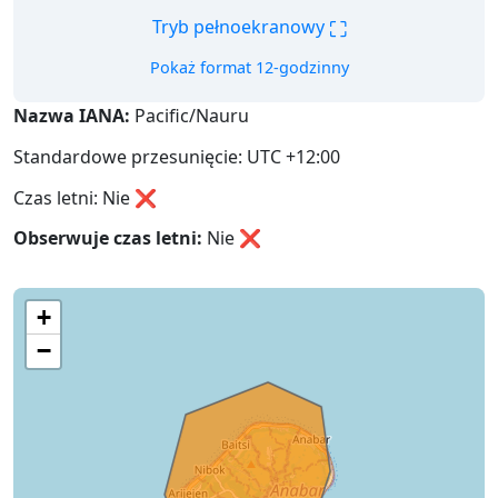
⛶
Tryb pełnoekranowy
Pokaż format 12-godzinny
Nazwa IANA:
Pacific/Nauru
Standardowe przesunięcie: UTC +12:00
Czas letni: Nie ❌
Obserwuje czas letni:
Nie
❌
+
−