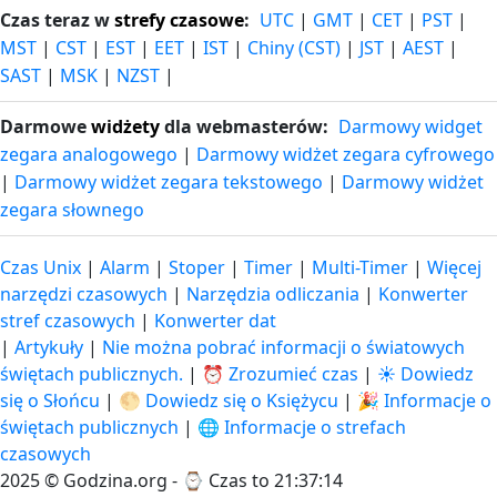
Czas teraz w
strefy czasowe
:
UTC
|
GMT
|
CET
|
PST
|
MST
|
CST
|
EST
|
EET
|
IST
|
Chiny (CST)
|
JST
|
AEST
|
SAST
|
MSK
|
NZST
|
Darmowe
widżety
dla webmasterów:
Darmowy widget
zegara analogowego
|
Darmowy widżet zegara cyfrowego
|
Darmowy widżet zegara tekstowego
|
Darmowy widżet
zegara słownego
Czas Unix
|
Alarm
|
Stoper
|
Timer
|
Multi-Timer
|
Więcej
narzędzi czasowych
|
Narzędzia odliczania
|
Konwerter
stref czasowych
|
Konwerter dat
|
Artykuły
|
Nie można pobrać informacji o światowych
świętach publicznych.
|
⏰ Zrozumieć czas
|
☀️ Dowiedz
się o Słońcu
|
🌕 Dowiedz się o Księżycu
|
🎉 Informacje o
świętach publicznych
|
🌐 Informacje o strefach
czasowych
2025 © Godzina.org - ⌚
Czas to 21:37:14