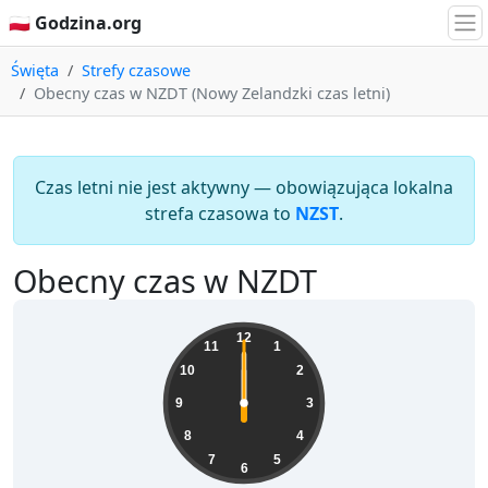
🇵🇱 Godzina.org
Święta
Strefy czasowe
Obecny czas w NZDT (Nowy Zelandzki czas letni)
Czas letni nie jest aktywny — obowiązująca lokalna
strefa czasowa to
NZST
.
Obecny czas w NZDT
12
11
1
10
2
9
3
8
4
7
5
6