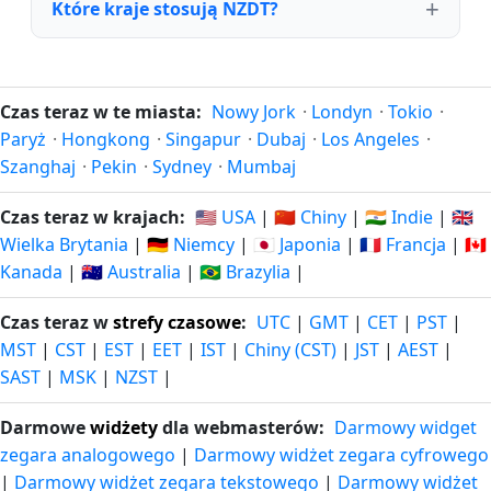
Które kraje stosują NZDT?
Czas teraz w te miasta:
Nowy Jork
·
Londyn
·
Tokio
·
Paryż
·
Hongkong
·
Singapur
·
Dubaj
·
Los Angeles
·
Szanghaj
·
Pekin
·
Sydney
·
Mumbaj
Czas teraz w krajach:
🇺🇸 USA
|
🇨🇳 Chiny
|
🇮🇳 Indie
|
🇬🇧
Wielka Brytania
|
🇩🇪 Niemcy
|
🇯🇵 Japonia
|
🇫🇷 Francja
|
🇨🇦
Kanada
|
🇦🇺 Australia
|
🇧🇷 Brazylia
|
Czas teraz w
strefy czasowe
:
UTC
|
GMT
|
CET
|
PST
|
MST
|
CST
|
EST
|
EET
|
IST
|
Chiny (CST)
|
JST
|
AEST
|
SAST
|
MSK
|
NZST
|
Darmowe
widżety
dla webmasterów:
Darmowy widget
zegara analogowego
|
Darmowy widżet zegara cyfrowego
|
Darmowy widżet zegara tekstowego
|
Darmowy widżet