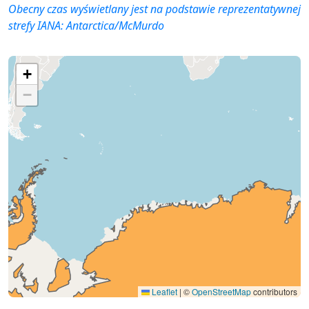
Obecny czas wyświetlany jest na podstawie reprezentatywnej
strefy IANA:
Antarctica/McMurdo
+
−
Leaflet
|
©
OpenStreetMap
contributors