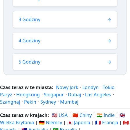
3 Godziny
4 Godziny
5 Godziny
Czas teraz w te miasta:
Nowy Jork
·
Londyn
·
Tokio
·
Paryż
·
Hongkong
·
Singapur
·
Dubaj
·
Los Angeles
·
Szanghaj
·
Pekin
·
Sydney
·
Mumbaj
Czas teraz w krajach:
🇺🇸 USA
|
🇨🇳 Chiny
|
🇮🇳 Indie
|
🇬🇧
Wielka Brytania
|
🇩🇪 Niemcy
|
🇯🇵 Japonia
|
🇫🇷 Francja
|
🇨🇦
Kanada
|
🇦🇺 Australia
|
🇧🇷 Brazylia
|