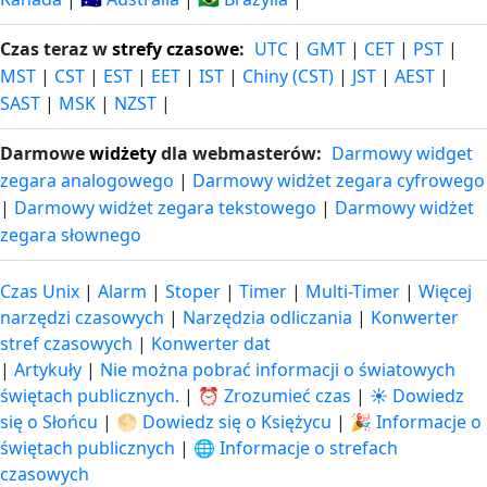
Czas teraz w
strefy czasowe
:
UTC
|
GMT
|
CET
|
PST
|
MST
|
CST
|
EST
|
EET
|
IST
|
Chiny (CST)
|
JST
|
AEST
|
SAST
|
MSK
|
NZST
|
Darmowe
widżety
dla webmasterów:
Darmowy widget
zegara analogowego
|
Darmowy widżet zegara cyfrowego
|
Darmowy widżet zegara tekstowego
|
Darmowy widżet
zegara słownego
Czas Unix
|
Alarm
|
Stoper
|
Timer
|
Multi-Timer
|
Więcej
narzędzi czasowych
|
Narzędzia odliczania
|
Konwerter
stref czasowych
|
Konwerter dat
|
Artykuły
|
Nie można pobrać informacji o światowych
świętach publicznych.
|
⏰ Zrozumieć czas
|
☀️ Dowiedz
się o Słońcu
|
🌕 Dowiedz się o Księżycu
|
🎉 Informacje o
świętach publicznych
|
🌐 Informacje o strefach
czasowych