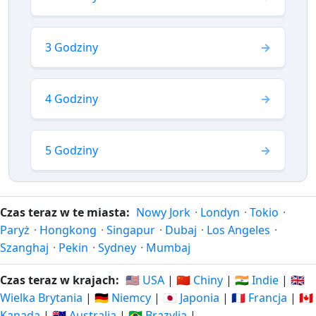
3 Godziny
4 Godziny
5 Godziny
Czas teraz w te miasta:
Nowy Jork
·
Londyn
·
Tokio
·
Paryż
·
Hongkong
·
Singapur
·
Dubaj
·
Los Angeles
·
Szanghaj
·
Pekin
·
Sydney
·
Mumbaj
Czas teraz w krajach:
🇺🇸 USA
|
🇨🇳 Chiny
|
🇮🇳 Indie
|
🇬🇧
Wielka Brytania
|
🇩🇪 Niemcy
|
🇯🇵 Japonia
|
🇫🇷 Francja
|
🇨🇦
Kanada
|
🇦🇺 Australia
|
🇧🇷 Brazylia
|