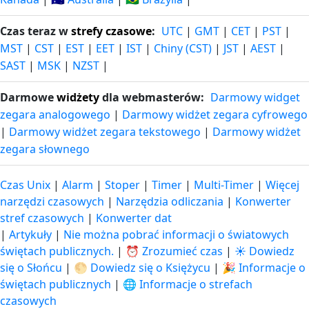
Czas teraz w
strefy czasowe
:
UTC
|
GMT
|
CET
|
PST
|
MST
|
CST
|
EST
|
EET
|
IST
|
Chiny (CST)
|
JST
|
AEST
|
SAST
|
MSK
|
NZST
|
Darmowe
widżety
dla webmasterów:
Darmowy widget
zegara analogowego
|
Darmowy widżet zegara cyfrowego
|
Darmowy widżet zegara tekstowego
|
Darmowy widżet
zegara słownego
Czas Unix
|
Alarm
|
Stoper
|
Timer
|
Multi-Timer
|
Więcej
narzędzi czasowych
|
Narzędzia odliczania
|
Konwerter
stref czasowych
|
Konwerter dat
|
Artykuły
|
Nie można pobrać informacji o światowych
świętach publicznych.
|
⏰ Zrozumieć czas
|
☀️ Dowiedz
się o Słońcu
|
🌕 Dowiedz się o Księżycu
|
🎉 Informacje o
świętach publicznych
|
🌐 Informacje o strefach
czasowych