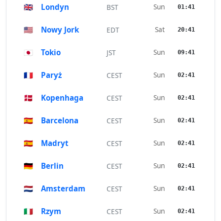
🇬🇧
Londyn
Sun
BST
01:41
🇺🇸
Nowy Jork
Sat
EDT
20:41
🇯🇵
Tokio
Sun
JST
09:41
🇫🇷
Paryż
Sun
CEST
02:41
🇩🇰
Kopenhaga
Sun
CEST
02:41
🇪🇸
Barcelona
Sun
CEST
02:41
🇪🇸
Madryt
Sun
CEST
02:41
🇩🇪
Berlin
Sun
CEST
02:41
🇳🇱
Amsterdam
Sun
CEST
02:41
🇮🇹
Rzym
Sun
CEST
02:41