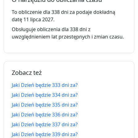
327 dni
327
14.09.2025
30.06.2027
temu
dni za
To obliczenie dla 338 dni za podaje dokładną
datę 11 lipca 2027.
328 dni
328
13.09.2025
1.07.2027
Obsługuje obliczenia dla 338 dni z
temu
dni za
uwzględnieniem lat przestępnych i zmian czasu.
329 dni
329
12.09.2025
2.07.2027
temu
dni za
330 dni
330
11.09.2025
3.07.2027
Zobacz też
temu
dni za
Jaki Dzień będzie 333 dni za?
331 dni
331
10.09.2025
4.07.2027
Jaki Dzień będzie 334 dni za?
temu
dni za
Jaki Dzień będzie 335 dni za?
332 dni
332
9.09.2025
5.07.2027
Jaki Dzień będzie 336 dni za?
temu
dni za
Jaki Dzień będzie 337 dni za?
333 dni
333
8.09.2025
6.07.2027
Jaki Dzień będzie 339 dni za?
temu
dni za