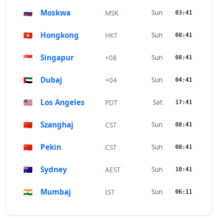
🇷🇺
Moskwa
Sun
MSK
03:41
🇭🇰
Hongkong
Sun
HKT
08:41
🇸🇬
Singapur
Sun
+08
08:41
🇦🇪
Dubaj
Sun
+04
04:41
🇺🇸
Los Angeles
Sat
PDT
17:41
🇨🇳
Szanghaj
Sun
CST
08:41
🇨🇳
Pekin
Sun
CST
08:41
🇦🇺
Sydney
Sun
AEST
10:41
🇮🇳
Mumbaj
Sun
IST
06:11