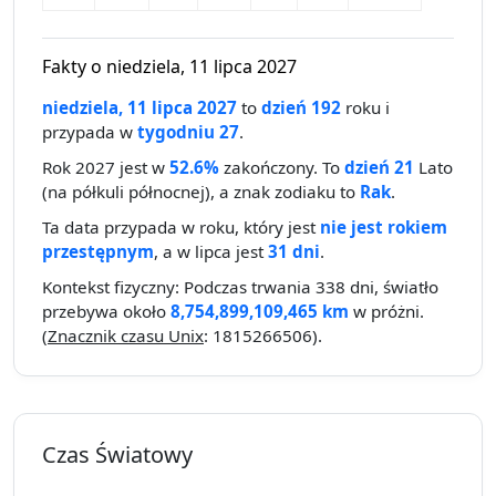
Fakty o niedziela, 11 lipca 2027
niedziela, 11 lipca 2027
to
dzień 192
roku i
przypada w
tygodniu 27
.
Rok 2027 jest w
52.6%
zakończony. To
dzień 21
Lato
(na półkuli północnej), a znak zodiaku to
Rak
.
Ta data przypada w roku, który jest
nie jest rokiem
przestępnym
, a w lipca jest
31 dni
.
Kontekst fizyczny: Podczas trwania 338 dni, światło
przebywa około
8,754,899,109,465 km
w próżni.
(
Znacznik czasu Unix
: 1815266506).
Czas Światowy