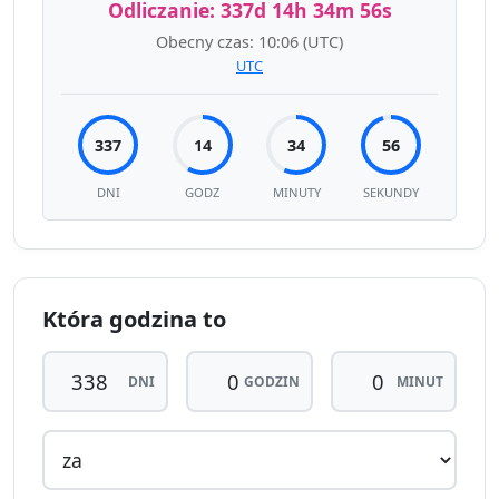
Odliczanie:
337d 14h 34m 56s
Obecny czas:
10:06
(UTC)
UTC
337
14
34
56
DNI
GODZ
MINUTY
SEKUNDY
Która godzina to
DNI
GODZIN
MINUT