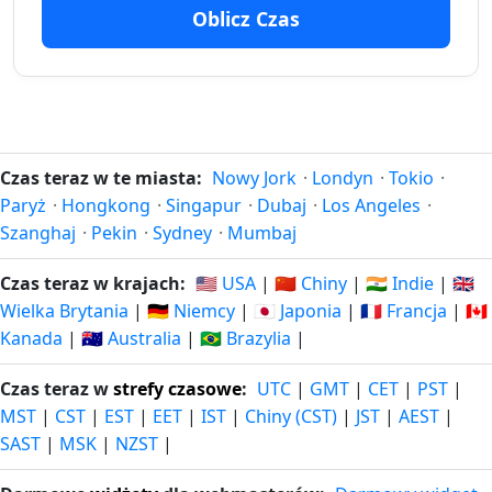
Oblicz Czas
340 dni
340
1.09.2025
13.07.2027
temu
dni za
341 dni
341
31.08.2025
14.07.2027
temu
dni za
342 dni
342
Czas teraz w te miasta:
Nowy Jork
·
Londyn
·
Tokio
·
30.08.2025
15.07.2027
temu
dni za
Paryż
·
Hongkong
·
Singapur
·
Dubaj
·
Los Angeles
·
Szanghaj
·
Pekin
·
Sydney
·
Mumbaj
343 dni
343
29.08.2025
16.07.2027
temu
dni za
Czas teraz w krajach:
🇺🇸 USA
|
🇨🇳 Chiny
|
🇮🇳 Indie
|
🇬🇧
Wielka Brytania
|
🇩🇪 Niemcy
|
🇯🇵 Japonia
|
🇫🇷 Francja
|
🇨🇦
344 dni
344
Kanada
|
🇦🇺 Australia
|
🇧🇷 Brazylia
|
28.08.2025
17.07.2027
temu
dni za
Czas teraz w
strefy czasowe
:
UTC
|
GMT
|
CET
|
PST
|
345 dni
345
27.08.2025
18.07.2027
MST
|
CST
|
EST
|
EET
|
IST
|
Chiny (CST)
|
JST
|
AEST
|
temu
dni za
SAST
|
MSK
|
NZST
|
346 dni
346
26.08.2025
19.07.2027