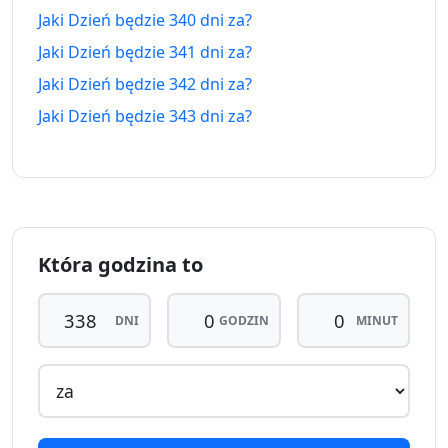
Jaki Dzień będzie 340 dni za?
334 dni
334
Jaki Dzień będzie 341 dni za?
7.09.2025
7.07.2027
temu
dni za
Jaki Dzień będzie 342 dni za?
335 dni
335
Jaki Dzień będzie 343 dni za?
6.09.2025
8.07.2027
temu
dni za
336 dni
336
5.09.2025
9.07.2027
temu
dni za
337 dni
337
4.09.2025
10.07.2027
Która godzina to
temu
dni za
338
DNI
GODZIN
MINUT
338 dni
3.09.2025
dni
11.07.2027
temu
za
339 dni
339
2.09.2025
12.07.2027
temu
dni za