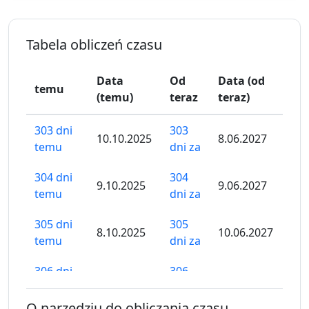
Tabela obliczeń czasu
Data
Od
Data (od
temu
(temu)
teraz
teraz)
303 dni
303
10.10.2025
8.06.2027
temu
dni za
304 dni
304
9.10.2025
9.06.2027
temu
dni za
305 dni
305
8.10.2025
10.06.2027
temu
dni za
306 dni
306
7.10.2025
11.06.2027
temu
dni za
O narzędziu do obliczania czasu