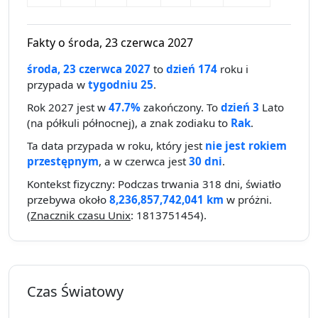
Fakty o środa, 23 czerwca 2027
środa, 23 czerwca 2027
to
dzień 174
roku i
przypada w
tygodniu 25
.
Rok 2027 jest w
47.7%
zakończony. To
dzień 3
Lato
(na półkuli północnej), a znak zodiaku to
Rak
.
Ta data przypada w roku, który jest
nie jest rokiem
przestępnym
, a w czerwca jest
30 dni
.
Kontekst fizyczny: Podczas trwania 318 dni, światło
przebywa około
8,236,857,742,041 km
w próżni.
(
Znacznik czasu Unix
: 1813751454).
Czas Światowy