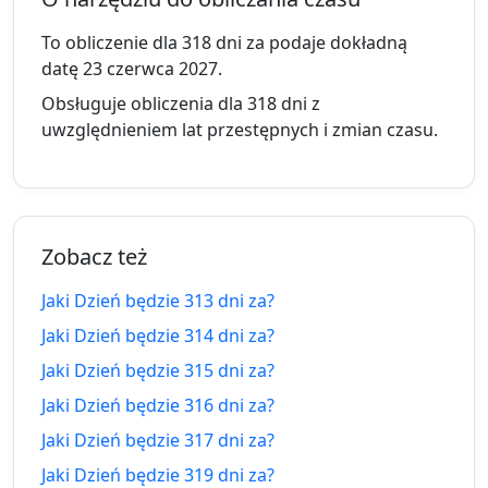
307 dni
307
6.10.2025
12.06.2027
temu
dni za
To obliczenie dla 318 dni za podaje dokładną
datę 23 czerwca 2027.
308 dni
308
5.10.2025
13.06.2027
Obsługuje obliczenia dla 318 dni z
temu
dni za
uwzględnieniem lat przestępnych i zmian czasu.
309 dni
309
4.10.2025
14.06.2027
temu
dni za
310 dni
310
3.10.2025
15.06.2027
Zobacz też
temu
dni za
Jaki Dzień będzie 313 dni za?
311 dni
311
2.10.2025
16.06.2027
Jaki Dzień będzie 314 dni za?
temu
dni za
Jaki Dzień będzie 315 dni za?
312 dni
312
1.10.2025
17.06.2027
Jaki Dzień będzie 316 dni za?
temu
dni za
Jaki Dzień będzie 317 dni za?
313 dni
313
30.09.2025
18.06.2027
Jaki Dzień będzie 319 dni za?
temu
dni za