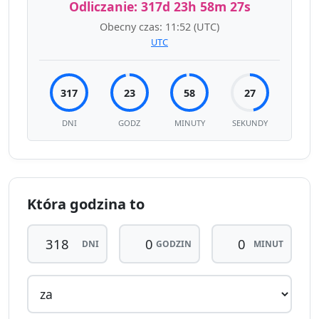
Odliczanie:
317d 23h 58m 27s
Obecny czas:
11:52
(UTC)
UTC
317
23
58
27
DNI
GODZ
MINUTY
SEKUNDY
Która godzina to
DNI
GODZIN
MINUT