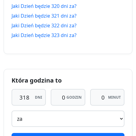
Jaki Dzień będzie 320 dni za?
314 dni
314
Jaki Dzień będzie 321 dni za?
29.09.2025
19.06.2027
temu
dni za
Jaki Dzień będzie 322 dni za?
315 dni
315
Jaki Dzień będzie 323 dni za?
28.09.2025
20.06.2027
temu
dni za
316 dni
316
27.09.2025
21.06.2027
temu
dni za
317 dni
317
26.09.2025
22.06.2027
Która godzina to
temu
dni za
318
DNI
GODZIN
MINUT
318 dni
25.09.2025
dni
23.06.2027
temu
za
319 dni
319
24.09.2025
24.06.2027
temu
dni za