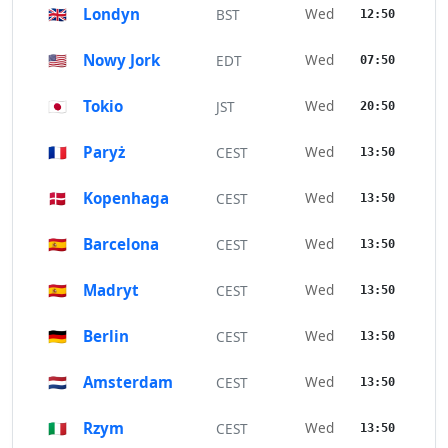
🇬🇧
Londyn
Wed
BST
12:50
🇺🇸
Nowy Jork
Wed
EDT
07:50
🇯🇵
Tokio
Wed
JST
20:50
🇫🇷
Paryż
Wed
CEST
13:50
🇩🇰
Kopenhaga
Wed
CEST
13:50
🇪🇸
Barcelona
Wed
CEST
13:50
🇪🇸
Madryt
Wed
CEST
13:50
🇩🇪
Berlin
Wed
CEST
13:50
🇳🇱
Amsterdam
Wed
CEST
13:50
🇮🇹
Rzym
Wed
CEST
13:50