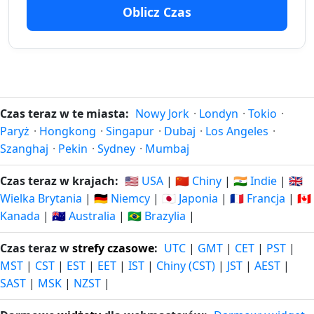
Oblicz Czas
320 dni
320
23.09.2025
25.06.2027
temu
dni za
321 dni
321
22.09.2025
26.06.2027
temu
dni za
322 dni
322
Czas teraz w te miasta:
Nowy Jork
·
Londyn
·
Tokio
·
21.09.2025
27.06.2027
temu
dni za
Paryż
·
Hongkong
·
Singapur
·
Dubaj
·
Los Angeles
·
Szanghaj
·
Pekin
·
Sydney
·
Mumbaj
323 dni
323
20.09.2025
28.06.2027
temu
dni za
Czas teraz w krajach:
🇺🇸 USA
|
🇨🇳 Chiny
|
🇮🇳 Indie
|
🇬🇧
Wielka Brytania
|
🇩🇪 Niemcy
|
🇯🇵 Japonia
|
🇫🇷 Francja
|
🇨🇦
324 dni
324
Kanada
|
🇦🇺 Australia
|
🇧🇷 Brazylia
|
19.09.2025
29.06.2027
temu
dni za
Czas teraz w
strefy czasowe
:
UTC
|
GMT
|
CET
|
PST
|
325 dni
325
18.09.2025
30.06.2027
MST
|
CST
|
EST
|
EET
|
IST
|
Chiny (CST)
|
JST
|
AEST
|
temu
dni za
SAST
|
MSK
|
NZST
|
326 dni
326
17.09.2025
1.07.2027